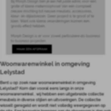
Bij Morph Design ben je aan het juiste adres voor een
grote of kleine metamorphose! Van een compleet
nieuwe inrichting tot nieuwe meubels, accessoires,
kleur- en stijladviezen. Geen project is te groot of te
klein. Want ook kleine veranderingen kunnen een
groots effect hebben.
Morph Design is er voor zowel particuliere als business
to business projecten.
MAAK EEN AFSPRAAK
Woonwarenwinkel in omgeving
Lelystad
Bent u op zoek naar woonwarenwinkel in omgeving
Lelystad? Kom dan vooral eens langs in onze
woonwarenwinkel , wij hebben een uitgebreide collectie
meubels in diverse stijlen en uitvoeringen. De collectie
wisselt geregeld en wordt niet volledig weergegeven op