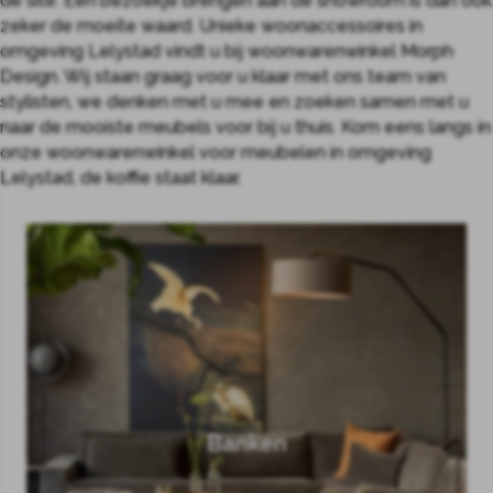
de site. Een bezoekje brengen aan de showroom is dan ook
zeker de moeite waard. Unieke woonaccessoires in
omgeving Lelystad vindt u bij woonwarenwinkel Morph
Design. Wij staan graag voor u klaar met ons team van
stylisten, we denken met u mee en zoeken samen met u
naar de mooiste meubels voor bij u thuis. Kom eens langs in
onze woonwarenwinkel voor meubelen in omgeving
Lelystad, de koffie staat klaar.
Banken