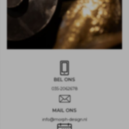
BEL ONS
035-2062678
MAIL ONS
info@morph-design.nl