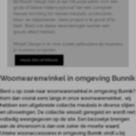
Bij Morph Design ben je aan het juiste adres voor een
grote of kleine metamorphose! Van een compleet
nieuwe inrichting tot nieuwe meubels, accessoires,
kleur- en stijladviezen. Geen project is te groot of te
klein. Want ook kleine veranderingen kunnen een
groots effect hebben.
Morph Design is er voor zowel particuliere als business
to business projecten.
MAAK EEN AFSPRAAK
Woonwarenwinkel in omgeving Bunnik
Bent u op zoek naar woonwarenwinkel in omgeving Bunnik?
Kom dan vooral eens langs in onze woonwarenwinkel , wij
hebben een uitgebreide collectie meubels in diverse stijlen
en uitvoeringen. De collectie wisselt geregeld en wordt niet
volledig weergegeven op de site. Een bezoekje brengen
aan de showroom is dan ook zeker de moeite waard.
Unieke woonaccessoires in omgeving Bunnik vindt u bij