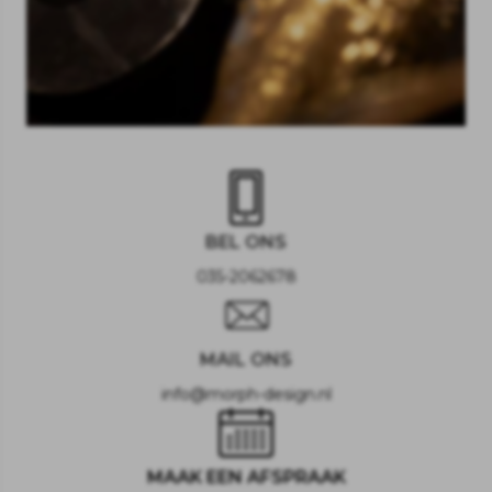
BEL ONS
035-2062678
MAIL ONS
info@morph-design.nl
MAAK EEN AFSPRAAK