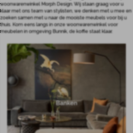
woonwarenwinkel Morph Design. Wij staan graag voor u
klaar met ons team van stylisten, we denken met u mee en
zoeken samen met u naar de mooiste meubels voor bij u
thuis. Kom eens langs in onze woonwarenwinkel voor
meubelen in omgeving Bunnik, de koffie staat klaar.
Banken