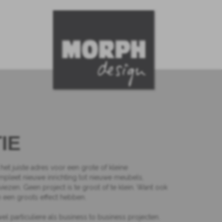
IE
het juiste adres voor een grote of kleine
leet nieuwe inrichting tot nieuwe meubels,
dviezen. Geen project is te groot of te klein. Want ook
 een groots effect hebben.
l particuliere als business to business projecten.