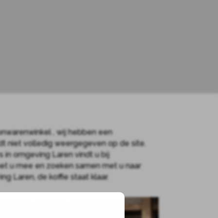
nwarenwinkel , wij hebben een
rdt niet volledig weergegeven op de site.
in omgeving Laren vindt u bij
 met u mee en zoeken samen met u naar
 Laren, de koffie staat klaar.