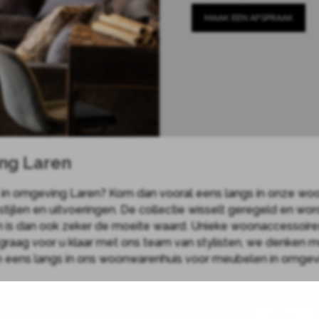
MAAK EEN AFSPRAAK
ng Laren
in omgeving Laren? Kom dan vooral eens langs in onze woo
stijlen en uitvoeringen. De collectie wisselt geregeld en wo
s dan ook zeker de moeite waard. Unieke woonaccessoires 
graag voor u klaar met ons team van stylisten, we denken
 eens langs in ons woonwarenhuis voor meubelen in omgeving