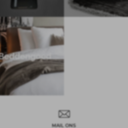
Beddengoed
MAIL ONS