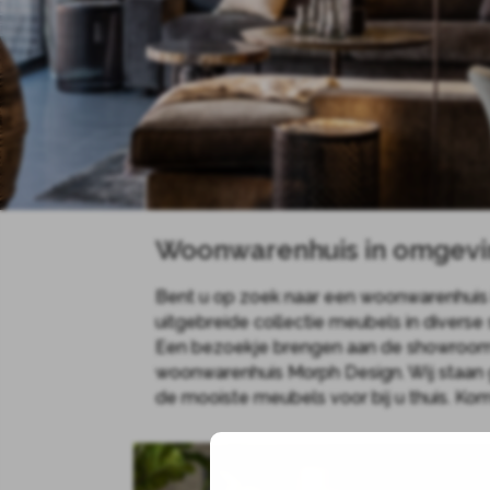
Woonwarenhuis in omgevi
Bent u op zoek naar een woonwarenhuis 
uitgebreide collectie meubels in diverse 
Een bezoekje brengen aan de showroom i
woonwarenhuis Morph Design. Wij staan 
de mooiste meubels voor bij u thuis. Kom