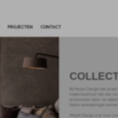
PROJECTEN
CONTACT
COLLECT
Bij Morph Design ben je aan 
metamorphose! Van een comp
accessoires, kleur- en stijla
kleine veranderingen kunnen
Morph Design is er voor zowe