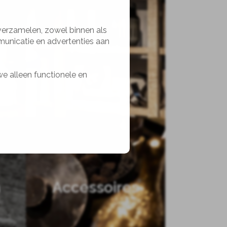
 verzamelen, zowel binnen als
municatie en advertenties aan
Kasten
we alleen functionele en
n
Accessoires