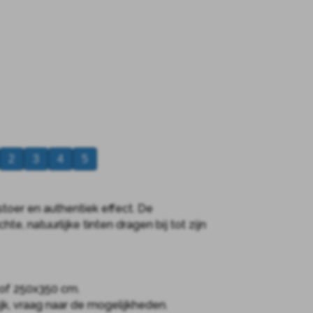
2
3
4
5
toer en authentiek effect. De
, natuurlijke tinten dragen bij tot zijn
of 250x350 cm.
ijk, vraag naar de mogelijkheden.