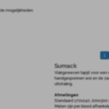
r de mogelijkheden.
1
Sumack
Vlakgeweven tapijt voor een s
handgesponnen wol en de zachte
uitstraling.
Afmetingen
Standaard 170x240, 200x300 
Maten zijn per kleed afhankel