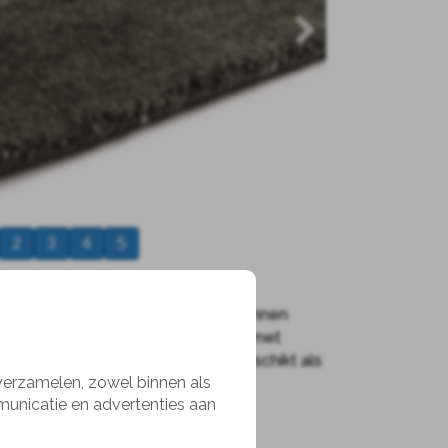
2
3
4
5
olig kleed waar je bijna op zou kunnen
 en geniet van deze zachte kleden met
comfort zijn deze kleden ook erg geschikt als
 verzamelen, zowel binnen als
t een ruimte te halen.
municatie en advertenties aan