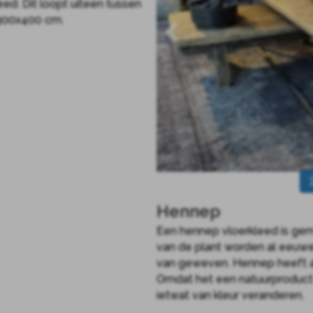
ed. Dit loopt uiteen tussen
 300x400 cm.
Hennep
Een hennep vloerkleed is gem
van de plant worden al eeuwe
van geweven. Hennep heeft als 
Omdat het een natuurproduct 
ietwat van kleur veranderen.