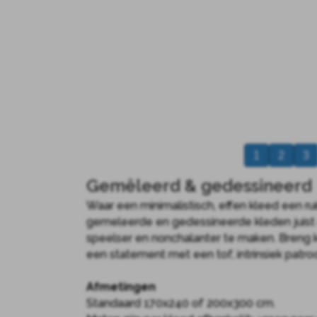
1
2
3
Gemêleerd & gedessineerd
Waar een minimalistisch, effen kleed een rui
gemeleerde en gedessineerde kleden juist
speelser en nonchalanter te maken. Breng kl
een statement met een tof, intrinsiek patro
Afmetingen
Standaard 170x240 of 200x300 cm.