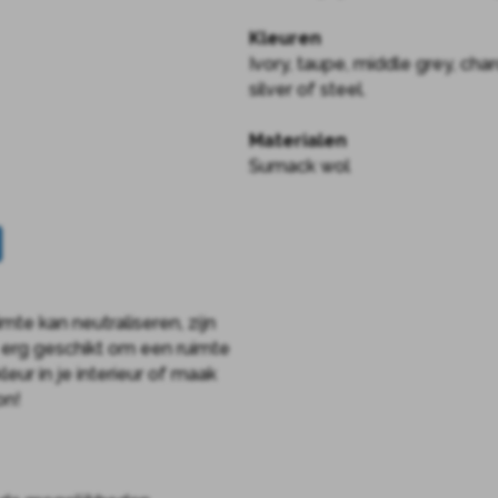
Kleuren
Ivory, taupe, middle grey, char
silver of steel.
Materialen
Sumack wol
mte kan neutraliseren, zijn
 erg geschikt om een ruimte
eur in je interieur of maak
on!