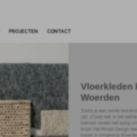
PROJECTEN
CONTACT
Vloerkleden
Woerden
Zodra je een ruimte binnenst
zijn, of juist niet. In het laa
mensen vinden het lastig om
klopt. Het Morph Design-tea
kopen in omgeving Woerden 