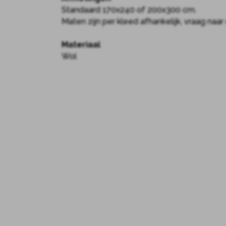
Standaard 170x240 of 200x300 cm.
Maten zijn per kleed afhankelijk, vraag naa
Materiaal
Wol