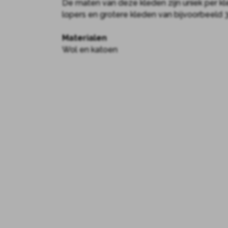
De maten van deze kleden zijn uniek per kle
lopers en grotere kleden van bijvoorbeeld
Materialen
Wol en katoen