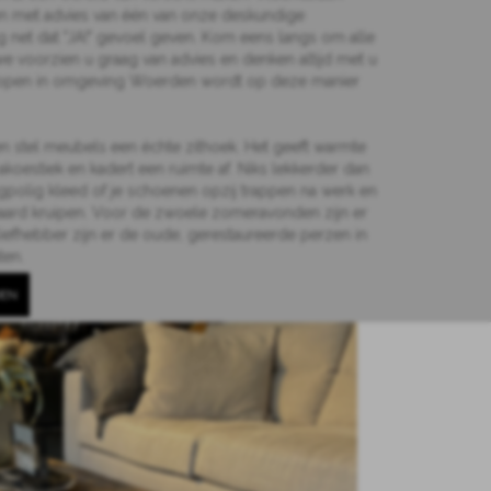
 met advies van één van onze deskundige
net dat "JA!" gevoel geven. Kom eens langs om alle
we voorzien u graag van advies en denken altijd met u
 kopen in omgeving Woerden wordt op deze manier
n stel meubels een échte zithoek. Het geeft warmte
akoestiek en kadert een ruimte af. Niks lekkerder dan
polig kleed of je schoenen opzij trappen na werk en
haard kruipen. Voor de zwoele zomeravonden zijn er
iefhebber zijn er de oude, gerestaureerde perzen in
ten.
DEN