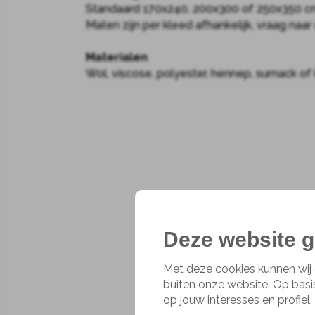
Standaard 170x240, 200x300 of 250x350 c
Maten zijn per kleed afhankelijk, vraag naa
Materialen
Wol, viscose, polyester, hennep, sumack of
Deze website g
Met deze cookies kunnen wij 
buiten onze website. Op basi
op jouw interesses en profiel.