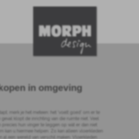
 kopen in omgeving
apt, merk je het meteen: het ‘voelt goed’ om er te
tste geval klopt de inrichting van die ruimte niet. Veel
 precies hun vinger te leggen op wàt er dan niet
m kan u hiermee helpen. Zo kan alleen vloerkleden
al een wereld van verschil maken. Vloerkleden