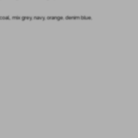
coal,. mix grey, navy, orange, denim blue,