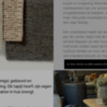
kopen in omgeving Woerden
medewerkers kan uw woning 
mogelijkheden te bekijken, 
mee. Het juiste vloerkleed
een waar feestje.
Een vloerkleed maakt van ee
aan de ruimte, helpt met de 
uit bed stappen op een hoog
met blote voeten naast de 
outdoor kleden en voor de l
verscheidene kleuren en ma
IK WIL MIJN VLOER AANKLE
einigd, gekleurd en
g. Elk tapijt heeft zijn eigen
ter in huis brengt.