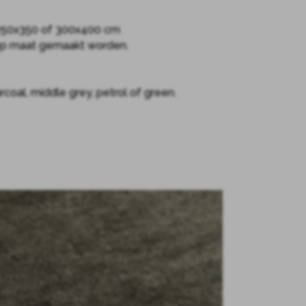
 250x350 of 300x400 cm
 op maat gemaakt worden.
arcoal, middle grey, petrol of green.