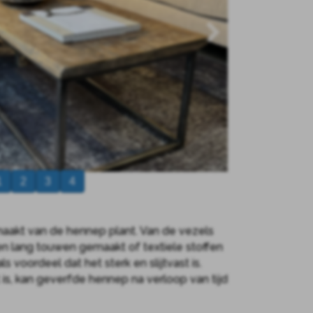
1
2
3
4
aakt van de hennep plant. Van de vezels
n lang touwen gemaakt of textiele stoffen
voordeel dat het sterk en slijtvast is.
is, kan geverfde hennep na verloop van tijd