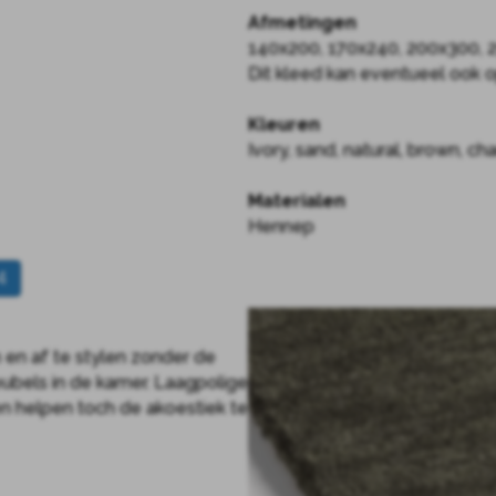
Afmetingen
140x200, 170x240, 200x300,
Dit kleed kan eventueel ook
Kleuren
Ivory, sand, natural, brown, ch
Materialen
Hennep
4
en af te stylen zonder de
ubels in de kamer. Laagpolige
n helpen toch de akoestiek te