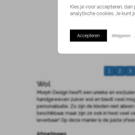
Kies je voor accepteren, dan 
analytische cookies. Je kunt 
Accepteren
Weigeren
1
2
3
Wol
Morph Design heeft een unieke en exclusie
handgeweven zuiver wol en biedt veel mog
personalisatie. Zo zijn de kleden niet alleen
beschikbaar, maar zijn ze ook in heel veel 
leverbaar! Op deze manier is de juiste sfeer 
Afmetingen