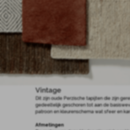
Vintage
Dit zijn oude Perzische tapijten die zijn ger
gedeeltelijk geschoren tot aan de basiswevin
patroon en kleurenschema wat sfeer en karak
Afmetingen