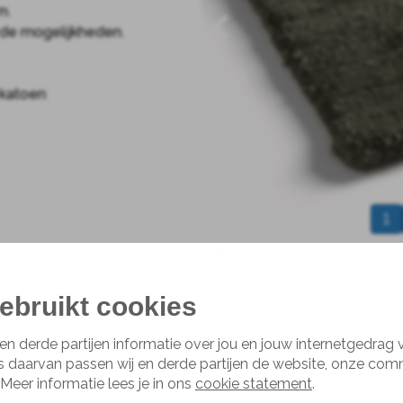
m.
r de mogelijkheden.
 katoen
1
Effen hoogpolig
Niks gezelliger dan een hoogp
ebruikt cookies
slapen. Gooi je schoenen uit
huiselijk karakter. Naast het 
en derde partijen informatie over jou en jouw internetgedrag
geluidsdemping om de echo ui
s daarvan passen wij en derde partijen de website, onze com
 Meer informatie lees je in ons
cookie statement
.
Afmetingen