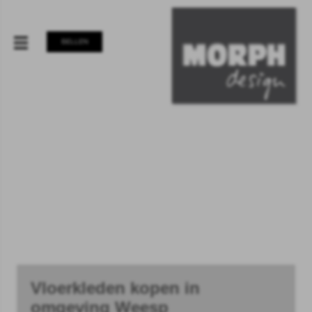
BELLEN
Vloerkleden kopen in
omgeving Weesp