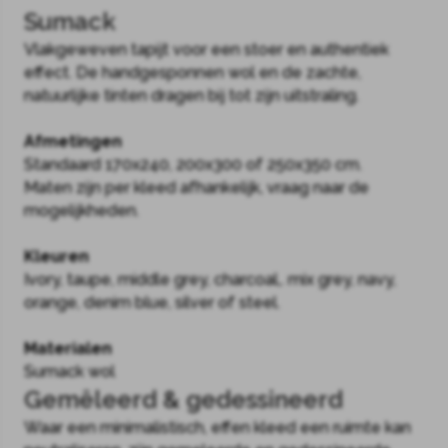
Sumack
Vlakgeweven tapijt voor een stoer en authentiek
effect. De handgesponnen wol en de zachte,
natuurlijke tinten dragen bij tot zijn uitstraling.
Afmetingen
Standaard 170x240, 200x300 of 250x350 cm.
Maten zijn per kleed afhankelijk, vraag naar de
mogelijkheden.
Kleuren
Ivory, taupe, middle grey, charcoal,. mix grey, navy,
orange, denim blue, silver of steel.
Materialen
Sumack wol
Gemêleerd & gedessineerd
Waar een minimalistisch, effen kleed een ruimte kan