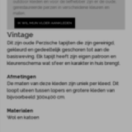
outdoor kleden en voor de liefhebber zijn er de oude,
gerestaureerde perzen in verscheidene kleuren en
maten.
IK WIL MIJN VLOER AANKLEDEN
Vintage
Dit zijn oude Perzische tapijten die zijn gereinigd,
gekleurd en gedeeltelijk geschoren tot aan de
basisweving. Elk tapijt heeft zijn eigen patroon en
kleurenschema wat sfeer en karakter in huis brengt.
Afmetingen
De maten van deze kleden zijn uniek per kleed. Dit
loopt uiteen tussen lopers en grotere kleden van
bijvoorbeeld 300x400 cm.
Materialen
Wol en katoen