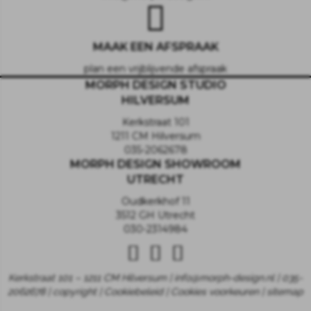
MAAK EEN AFSPRAAK
plan een vrijblijvende afspraak
MORPH DESIGN STUDIO
HILVERSUM
Kerkstraat 101
1211 CM Hilversum
035-2062678
MORPH DESIGN SHOWROOM
UTRECHT
Oudkerkhof 11
3512 GH Utrecht
030-2314984
Kerkstraat 101 – 1211 CM Hilversum | info@morph-design.nl | 035-
2062678 | copyright |
Cookiebeleid
|
Cookies voorkeuren
|
sitemap