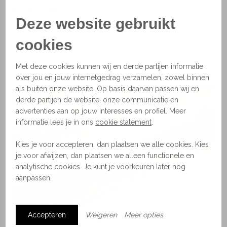
Afmetingen
Deze website gebruikt
Standaard 170x240 of 200x300 cm.
Maten zijn per kleed afhankelijk, vraag naar de
cookies
mogelijkheden.
Met deze cookies kunnen wij en derde partijen informatie
Materiaal
over jou en jouw internetgedrag verzamelen, zowel binnen
Wol
als buiten onze website. Op basis daarvan passen wij en
derde partijen de website, onze communicatie en
advertenties aan op jouw interesses en profiel. Meer
informatie lees je in ons
cookie statement
.
Kies je voor accepteren, dan plaatsen we alle cookies. Kies
je voor afwijzen, dan plaatsen we alleen functionele en
analytische cookies. Je kunt je voorkeuren later nog
aanpassen.
Accepteren
Weigeren
Meer opties