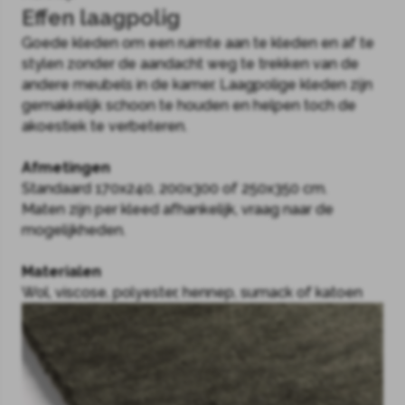
Effen laagpolig
Goede kleden om een ruimte aan te kleden en af te
stylen zonder de aandacht weg te trekken van de
andere meubels in de kamer. Laagpolige kleden zijn
gemakkelijk schoon te houden en helpen toch de
akoestiek te verbeteren.
Afmetingen
Standaard 170x240, 200x300 of 250x350 cm.
Maten zijn per kleed afhankelijk, vraag naar de
mogelijkheden.
Materialen
Wol, viscose, polyester, hennep, sumack of katoen