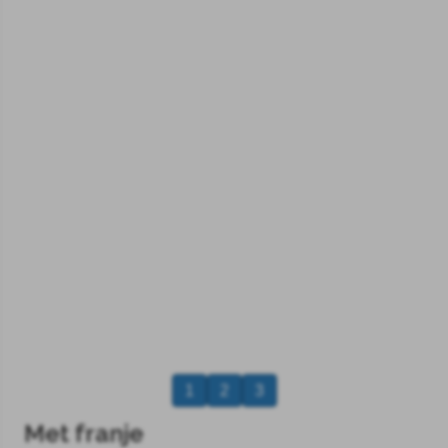
1
2
3
Met franje