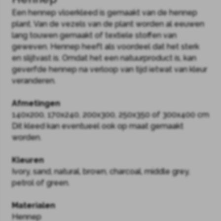
Een hennep vloerkleed is gemaakt van de hennep
plant. Van de vezels van de plant worden al eeuwen
lang touwen gemaakt of textiele stoffen van
geweven. Hennep heeft als voordeel dat het sterk
en slijtvast is. Omdat het een natuurproduct is, kan
geverfde hennep na verloop van tijd ietwat van kleur
veranderen.
Afmetingen
140x200, 170x240, 200x300, 250x350 of 300x400 cm
Dit kleed kan eventueel ook op maat gemaakt
worden.
Kleuren
Ivory, sand, natural, brown, charcoal, middle grey,
petrol of green.
Materialen
Hennep