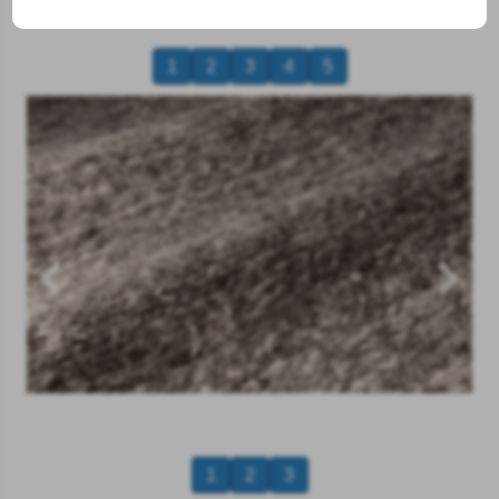
1
2
3
4
5
1
2
3