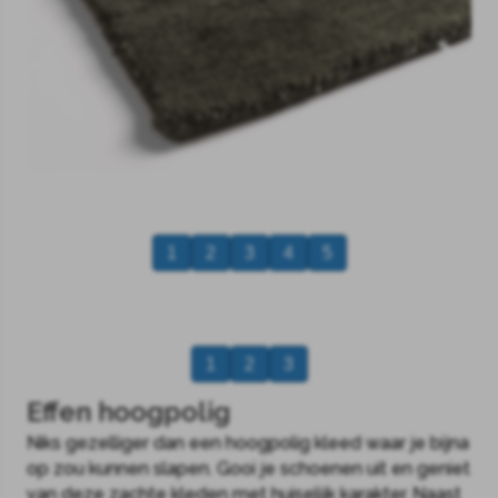
1
2
3
4
5
1
2
3
Effen hoogpolig
Niks gezelliger dan een hoogpolig kleed waar je bijna
op zou kunnen slapen. Gooi je schoenen uit en geniet
van deze zachte kleden met huiselijk karakter. Naast