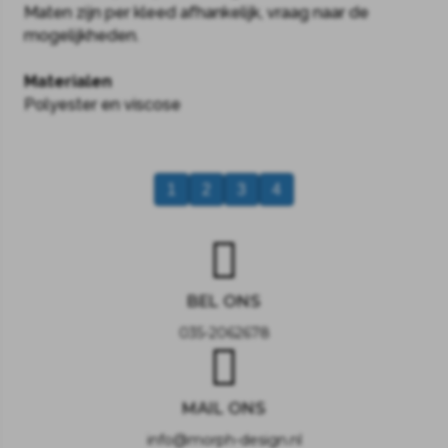
Maten zijn per kleed afhankelijk, vraag naar de
mogelijkheden.
Materialen
Polyester en viscose
1
2
3
4
BEL ONS
035-2062678
MAIL ONS
info@morph-design.nl