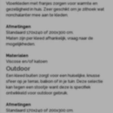
Vloerkleden met franjes zorgen voor warmte en
gezelligheid in huis. Zeer geschikt om je zithoek wat
nonchalanter mee aan te kleden.
Afmetingen
Standaard 170x240 of 200x300 cm.
Maten zijn per kleed afhankelijk, vraag naar de
mogelijkheden.
Materialen
Viscose en/of katoen
Outdoor
Een kleed buiten zorgt voor een huiselijke, knusse
sfeer op je terras, balkon of in je tuin. Deze selectie
kan tegen een stootje want deze is specifiek
ontwikkeld voor outdoor gebruik.
Afmetingen
Standaard 170x240 of 200x300 cm.