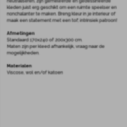
neutraliseren, zijn gemeleerde en gedessineerde
kleden juist erg geschikt om een ruimte speelser en
nonchalanter te maken. Breng kleur in je interieur of
maak een statement met een tof, intrinsiek patroon!
Afmetingen
Standaard 170x240 of 200x300 cm.
Maten zijn per kleed afhankelijk, vraag naar de
mogelijkheden.
Materialen
Viscose, wol en/of katoen