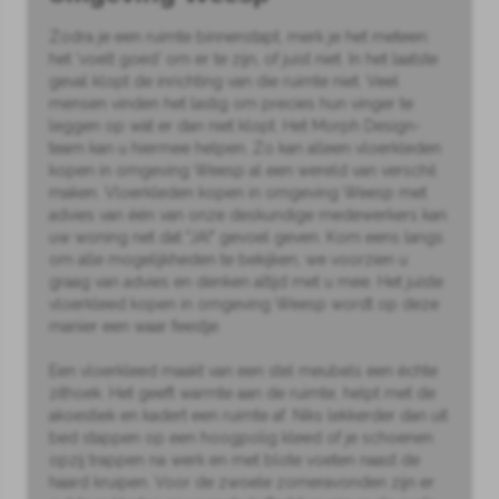
Zodra je een ruimte binnenstapt, merk je het meteen:
het ‘voelt goed’ om er te zijn, of juist niet. In het laatste
geval klopt de inrichting van die ruimte niet. Veel
mensen vinden het lastig om precies hun vinger te
leggen op wàt er dan niet klopt. Het Morph Design-
team kan u hiermee helpen. Zo kan alleen vloerkleden
kopen in omgeving Weesp al een wereld van verschil
maken. Vloerkleden kopen in omgeving Weesp met
advies van één van onze deskundige medewerkers kan
uw woning net dat "JA!" gevoel geven. Kom eens langs
om alle mogelijkheden te bekijken, we voorzien u
graag van advies en denken altijd met u mee. Het juiste
vloerkleed kopen in omgeving Weesp wordt op deze
manier een waar feestje.
Een vloerkleed maakt van een stel meubels een échte
zithoek. Het geeft warmte aan de ruimte, helpt met de
akoestiek en kadert een ruimte af. Niks lekkerder dan uit
bed stappen op een hoogpolig kleed of je schoenen
opzij trappen na werk en met blote voeten naast de
haard kruipen. Voor de zwoele zomeravonden zijn er