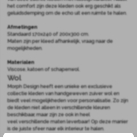
het comfort zijn deze kleden ook erg geschikt als
geluidsdemping om de echo uit een ruimte te halen.
Afmetingen
Standaard 170x240 of 200x300 cm.
Maten zijn per kleed afhankelijk, vraag naar de
mogelijkheden.
Materialen
Viscose, katoen of schapenwol.
Wol
Morph Design heeft een unieke en exclusieve
collectie kleden van handgeweven zuiver wol en
biedt veel mogelijkheden voor personalisatie. Zo zijn
de kleden niet alleen in verschillende kleuren
beschikbaar, maar zijn ze ook in heel
veel verschillende maten leverbaar! Op deze manier
is de juiste sfeer naar elk interieur te halen.