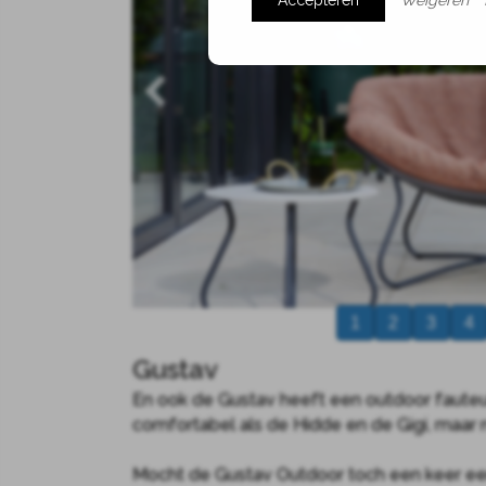
Accepteren
Weigeren
1
2
3
4
Gustav
En ook de Gustav heeft een outdoor fauteuil
comfortabel als de Hidde en de Gigi, maar n
Mocht de Gustav Outdoor toch een keer e