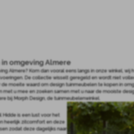
 in omgeving Almere
ing Almere? Kom dan vooral eens langs in onze winkel, wij 
itvoeringen. De collectie wisselt geregeld en wordt niet vo
 de moeite waard om design tuinmeubelen te kopen in omge
en met u mee en zoeken samen met u naar de mooiste desig
e bij Morph Design, de tuinmeubelenwinkel.
l Hidde is een lust voor het
 heerlijk zitcomfort en deze
sen zodat deze dagelijks naar