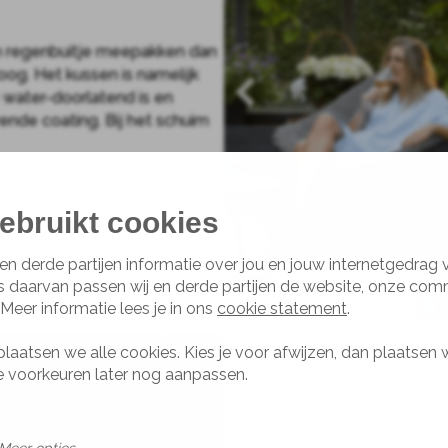
n regenbuitje meepakken dan
oog. Het kussen is namelijk
 water-doorlatend is en
nde coating. Bij het schuim
 door het schuim heen. Het
or coating. Hierdoor kan de
sselvallige weer.
ebruikt cookies
e koop voor de Hidde
en derde partijen informatie over jou en jouw internetgedrag
orgt dat het materiaal onder
s daarvan passen wij en derde partijen de website, onze com
1
 Meer informatie lees je in ons
cookie statement
.
Gigi
plaatsen we alle cookies. Kies je voor afwijzen, dan plaatsen 
je voorkeuren later nog aanpassen.
Net als de Hidde heeft de Gig
heerlijk zitcomfort. Eveneens
Mocht de Gigi Outdoor toch e