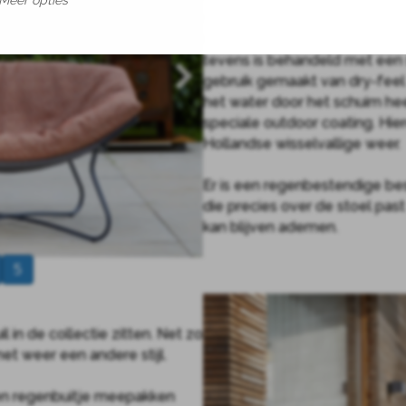
Meer opties
het kussen binnen afzienbare 
bekleed met een speciale out
tevens is behandeld met een 
gebruik gemaakt van dry-feel
het water door het schuim he
speciale outdoor coating. Hi
Hollandse wisselvallige weer.
Er is een regenbestendige be
die precies over de stoel pas
kan blijven ademen.
5
 in de collectie zitten. Net zo
et weer een andere stijl.
en regenbuitje meepakken