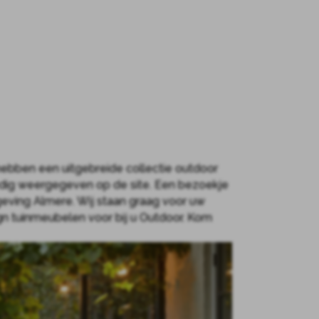
hebben een uitgebreide collectie outdoor
lledig weergegeven op de site. Een bezoekje
ving Almere. Wij staan graag voor uw
n tuinmeubelen voor bij u Outdoor. Kom