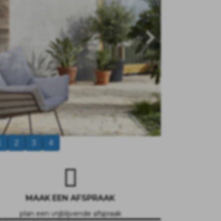
1
2
3
4
MAAK EEN AFSPRAAK
plan een vrijblijvende afspraak