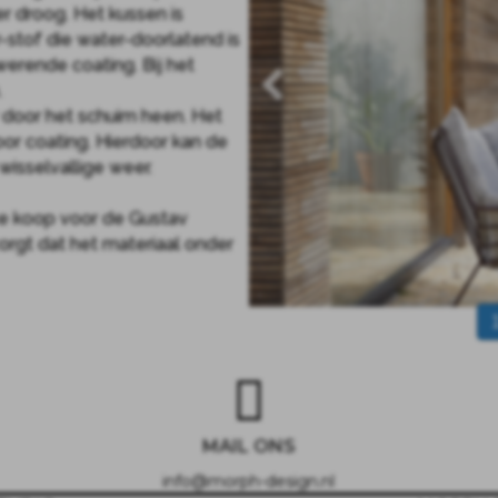
er droog. Het kussen is
stof die water-doorlatend is
erende coating. Bij het
.
 door het schuim heen. Het
or coating. Hierdoor kan de
isselvallige weer.
e koop voor de Gustav
orgt dat het materiaal onder
MAIL ONS
info@morph-design.nl