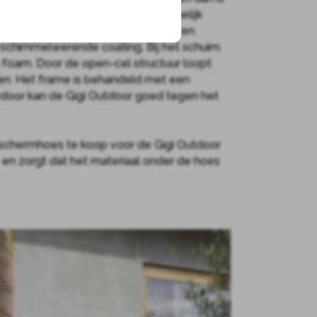
tijd weer droog. Het kussen is namelijk
door-stof die water-doorlatend is en
schimmelwerende coating. Bij het schuim
 foam. Door de open-cel structuur loopt
en. Het frame is behandeld met een
erdoor kan de Gigi Outdoor goed tegen het
schermhoes te koop voor de Gigi Outdoor
t en zorgt dat het materiaal onder de hoes