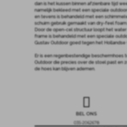
dan is het kussen binnen afzienbare tijd we
namelijk bekleed met een speciale outdoor-
en tevens is behandeld met een schimmelw
schuim gebruik gemaakt van dry-feel foam
Door de open-cel structuur loopt het water
frame is behandeld met een speciale outdo
Gustav Outdoor goed tegen het Hollandse w
Er is een regenbestendige beschermhoes t
Outdoor die precies over de stoel past en z
de hoes kan blijven ademen.
BEL ONS
035-2062678