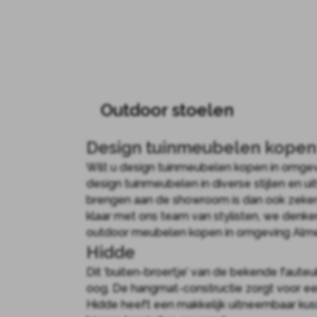
Outdoor stoelen
Design tuinmeubelen kopen
Wilt u design tuinmeubelen kopen in omgev
design tuinmeubelen in diverse stijlen en u
brengen aan de showroom is dan ook zeker
klaar met ons team van stylisten, we denk
outdoor meubelen kopen in omgeving Almer
Hidde
Dit ‘buiten-broertje’ van de bekende fauteui
oog. De hangmat-constructie zorgt voor een
Hidde heeft een makkelijk uitneembaar kus