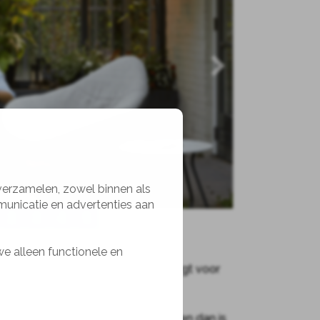
 verzamelen, zowel binnen als
municatie en advertenties aan
2
3
4
5
we alleen functionele en
i een hangmat-constructie die zorgt voor
 is het kussen uitneembaar.
en keer een regenbuitje meepakken dan is