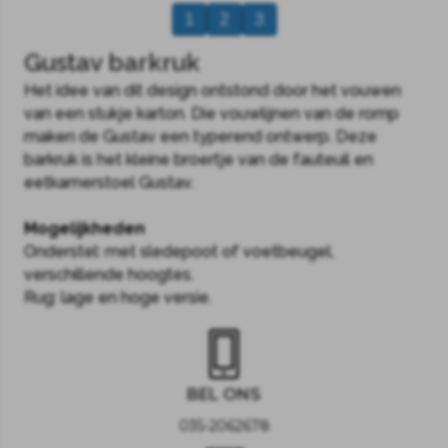
1
2
3
Gustav barkruk
Het idee van dit design ontstond door het vouwen
van een stukje karton. Die vouwlijnen van de romp
maken de Gustav een typerend ontwerp. Deze
barkruk is het kleine broertje van de fauteuil en
eetkamerstoel Gustav.
Mogelijkheden
Onderstel: met sledepoot of voetbeugel,
verschillende hoogtes.
Rug: lage en hoge versie.
BEL ONS
035-2062678