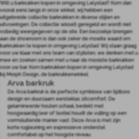
Wilt u barkrukken kopen in omgeving Lelystad? Kom dan
vooral eens langs in onze winkel, wij hebben een
uitgebreide collectie barkrukken in diverse stijlen en
uitvoeringen. De collectie wisselt geregeld en wordt niet
volledig weergegeven op de site. Een bezoekje brengen
aan de showroom is dan ook zeker de moeite waard om
barkrukken te kopen in omgeving Lelystad. Wij staan graag
voor uw klaar met ons team van stylisten, we denken met u
mee en zoeken samen met u naar de mooiste barkrukken
voor uw bar. Kom barkrukken kopen in omgeving Lelystad
bij Morph Design, de barkrukkenwinkel.
Arva barkruk
De Arva barkruk is de perfecte symbiose van tijdloos
design en duurzaam eersteklas zitcomfort. De
gelamineerde houten schaal, bedekt met
hoogwaardig leer of textiel houdt de vulling op een
vormsluitende manier vast. Deze Arva is met zijn
korte rugleuning en expressieve onderstel
comfortabel op het hoogste niveau.