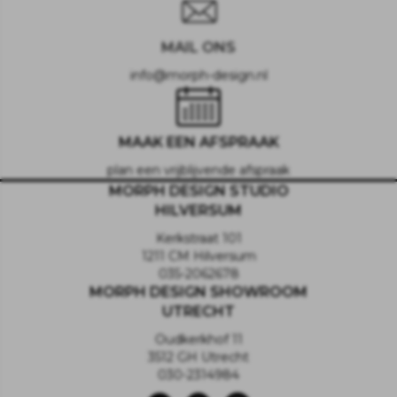
MAIL ONS
info@morph-design.nl
MAAK EEN AFSPRAAK
plan een vrijblijvende afspraak
MORPH DESIGN STUDIO
HILVERSUM
Kerkstraat 101
1211 CM Hilversum
035-2062678
MORPH DESIGN SHOWROOM
UTRECHT
Oudkerkhof 11
3512 GH Utrecht
030-2314984