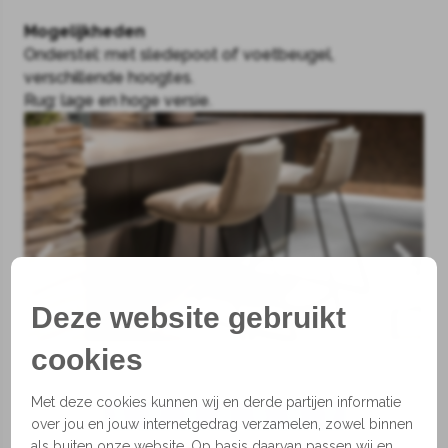
Mogelijkheden
Onderstel: met sledepoot of voetbeugel,
verschillende hoogtes.
Rug: lage en hoge versie.
Deze website gebruikt
cookies
Met deze cookies kunnen wij en derde partijen informatie
1
2
3
4
5
6
7
over jou en jouw internetgedrag verzamelen, zowel binnen
als buiten onze website. Op basis daarvan passen wij en