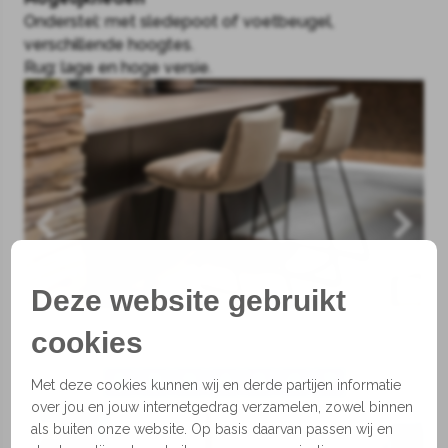
Onderstel: met sledepoot of voetbeugel,
verschillende hoogtes.
Rug: lage en hoge versie.
Deze website gebruikt
cookies
1
2
3
4
5
6
7
Met deze cookies kunnen wij en derde partijen informatie
over jou en jouw internetgedrag verzamelen, zowel binnen
als buiten onze website. Op basis daarvan passen wij en