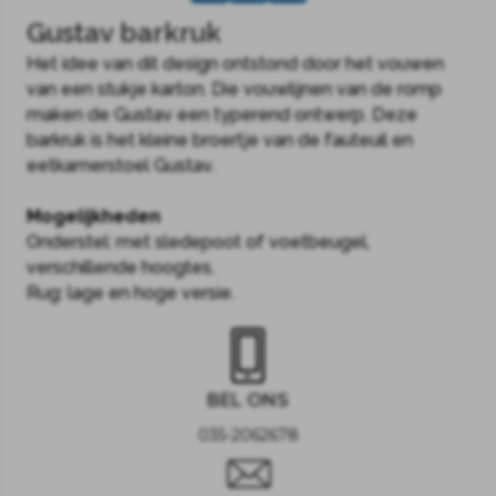
Gustav barkruk
Het idee van dit design ontstond door het vouwen
van een stukje karton. Die vouwlijnen van de romp
maken de Gustav een typerend ontwerp. Deze
barkruk is het kleine broertje van de fauteuil en
eetkamerstoel Gustav.
Mogelijkheden
Onderstel: met sledepoot of voetbeugel,
verschillende hoogtes.
Rug: lage en hoge versie.
BEL ONS
035-2062678