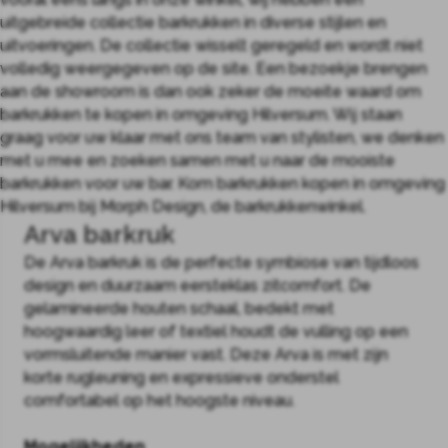
uitgebreide collectie barkrukken in diverse stijlen en
uitvoeringen. De collectie wisselt geregeld en wordt niet
volledig weergegeven op de site. Een bezoekje brengen
aan de showroom is dan ook zeker de moeite waard om
barkrukken te kopen in omgeving Hilversum. Wij staan
graag voor uw klaar met ons team van stylisten, we denken
met u mee en zoeken samen met u naar de mooiste
barkrukken voor uw bar. Kom barkrukken kopen in omgeving
Hilversum bij Morph Design, de barkrukkenwinkel.
Arva barkruk
De Arva barkruk is de perfecte symbiose van tijdloos
design en duurzaam eersteklas zitcomfort. De
gelamineerde houten schaal, bedekt met
hoogwaardig leer of textiel houdt de vulling op een
vormsluitende manier vast. Deze Arva is met zijn
korte rugleuning en expressieve onderstel
comfortabel op het hoogste niveau.
Mogelijkheden