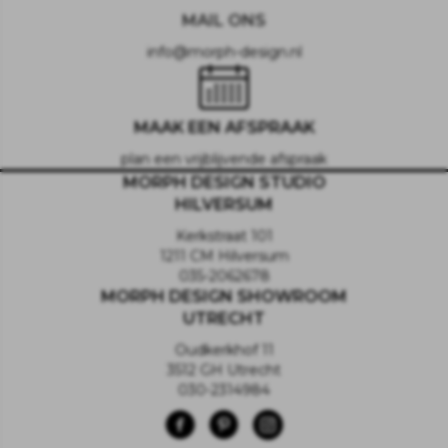
MAIL ONS
info@morph-design.nl
MAAK EEN AFSPRAAK
plan een vrijblijvende afspraak
MORPH DESIGN STUDIO
HILVERSUM
Kerkstraat 101
1211 CM Hilversum
035-2062678
MORPH DESIGN SHOWROOM
UTRECHT
Oudkerkhof 11
3512 GH Utrecht
030-2314984