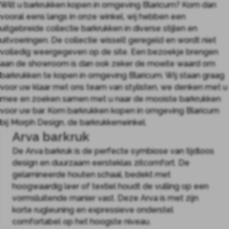
Wilt u barkrukken kopen in omgeving Blaricum? Kom dan
vooral eens langs in onze winkel, wij hebben een
uitgebreide collectie barkrukken in diverse stijlen en
uitvoeringen. De collectie wisselt geregeld en wordt niet
volledig weergegeven op de site. Een bezoekje brengen
aan de showroom is dan ook zeker de moeite waard om
barkrukken te kopen in omgeving Blaricum. Wij staan graag
voor uw klaar met ons team van stylisten, we denken met u
mee en zoeken samen met u naar de mooiste barkrukken
voor uw bar. Kom barkrukken kopen in omgeving Blaricum
bij Morph Design, de barkrukkenwinkel.
Arva barkruk
De Arva barkruk is de perfecte symbiose van tijdloos
design en duurzaam eersteklas zitcomfort. De
gelamineerde houten schaal, bedekt met
hoogwaardig leer of textiel houdt de vulling op een
vormsluitende manier vast. Deze Arva is met zijn
korte rugleuning en expressieve onderstel
comfortabel op het hoogste niveau.