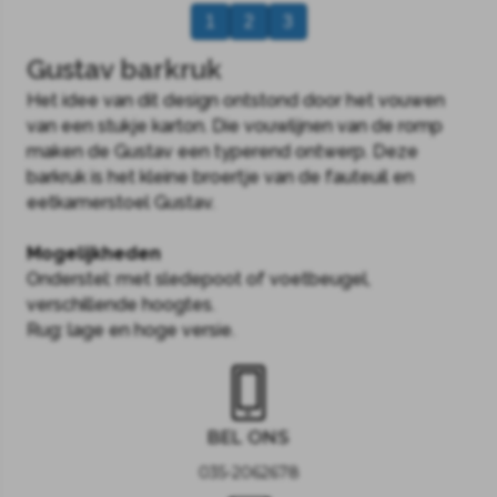
1
2
3
Gustav barkruk
Het idee van dit design ontstond door het vouwen
van een stukje karton. Die vouwlijnen van de romp
maken de Gustav een typerend ontwerp. Deze
barkruk is het kleine broertje van de fauteuil en
eetkamerstoel Gustav.
Mogelijkheden
Onderstel: met sledepoot of voetbeugel,
verschillende hoogtes.
Rug: lage en hoge versie.
BEL ONS
035-2062678