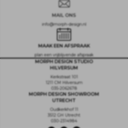
MAIL ONS
info@morph-design.nl
MAAK EEN AFSPRAAK
plan een vrijblijvende afspraak
MORPH DESIGN STUDIO
HILVERSUM
Kerkstraat 101
1211 CM Hilversum
035-2062678
MORPH DESIGN SHOWROOM
UTRECHT
Oudkerkhof 11
3512 GH Utrecht
030-2314984