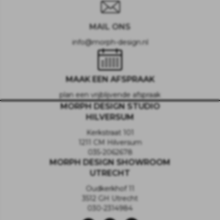
MAIL ONS
info@morph-design.nl
MAAK EEN AFSPRAAK
plan een vrijblijvende afspraak
MORPH DESIGN STUDIO
HILVERSUM
Kerkstraat 101
1211 CM Hilversum
035-2062678
MORPH DESIGN SHOWROOM
UTRECHT
Oudkerkhof 11
3512 GH Utrecht
030-2314984