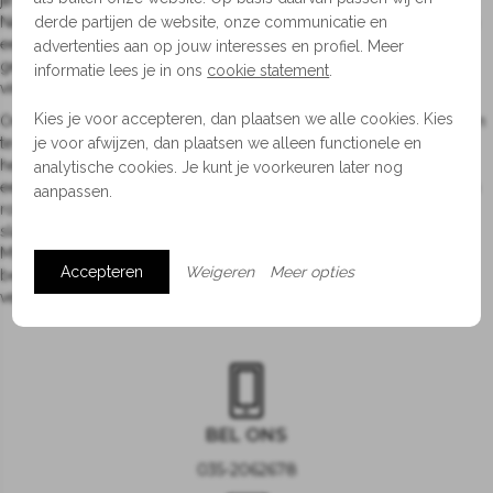
je de verschillen laten voelen en gaat er een wereld voor je open.
Natuurlijk kan je voorafgaand aan je bezoek aan de winkel ook even
derde partijen de website, onze communicatie en
een kijkje nemen bij de
bedden
. Hier vind je onze kijk op goed en
advertenties aan op jouw interesses en profiel. Meer
gezond slapen en veel informatie die je op weg kan helpen bij het
informatie lees je in ons
cookie statement
.
vinden van je droombed.
Kies je voor accepteren, dan plaatsen we alle cookies. Kies
Om bij het inrichten van je slaapkamer er een fijne verblijfsruimte van
te maken, is het kiezen van een stijl die bij je past een must. Wij
je voor afwijzen, dan plaatsen we alleen functionele en
hebben
verschillende stijlen
en substijlen ontwikkeld om je daarbij
analytische cookies. Je kunt je voorkeuren later nog
een handje te helpen. Zo kan je kiezen voor ingetogen luxe, ruig en
aanpassen.
robuust, minimalistisch of juist boutique. Zo maken we van je
slaapkamer een ruimte die geen herhaling is van de herkenbare
Morph Design signatuur, maar een plek die de geest van diens
Accepteren
Weigeren
Meer opties
bewoners reflecteert. En waar het, boven alles, heel erg prettig
vertoeven is.
BEL ONS
035-2062678