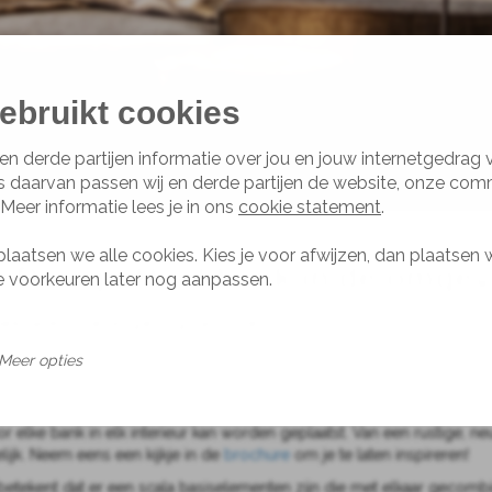
ebruikt cookies
en derde partijen informatie over jou en jouw internetgedrag
s daarvan passen wij en derde partijen de website, onze com
 Meer informatie lees je in ons
cookie statement
.
plaatsen we alle cookies. Kies je voor afwijzen, dan plaatsen 
 Design Hoekbank in de omgev
je voorkeuren later nog aanpassen.
oekbank in de omgeving van Utrecht.
estrekt een film kijken of bijkletsen met vrienden… Een bank is vaak h
Meer opties
g met je mee; is er behoefte aan een formele bank met een hoge zit 
 het oog wil natuurlijk ook wat. Alle banken zijn ontworpen met oog 
r elke bank in elk interieur kan worden geplaatst. Van een rustige, neu
elijk. Neem eens een kijkje in de
brochure
om je te laten inspireren!
Dat betekent dat er een scala basiselementen zijn die met elkaar gec