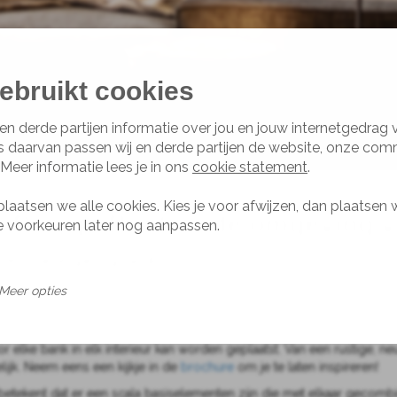
ebruikt cookies
en derde partijen informatie over jou en jouw internetgedrag
s daarvan passen wij en derde partijen de website, onze com
 Meer informatie lees je in ons
cookie statement
.
plaatsen we alle cookies. Kies je voor afwijzen, dan plaatsen 
n Design Bank in de omgeving
je voorkeuren later nog aanpassen.
ank in de omgeving van Bussum.
estrekt een film kijken of bijkletsen met vrienden… Een bank is vaak h
Meer opties
g met je mee; is er behoefte aan een formele bank met een hoge zit 
 het oog wil natuurlijk ook wat. Alle banken zijn ontworpen met oog 
r elke bank in elk interieur kan worden geplaatst. Van een rustige, neu
elijk. Neem eens een kijkje in de
brochure
om je te laten inspireren!
Dat betekent dat er een scala basiselementen zijn die met elkaar gec