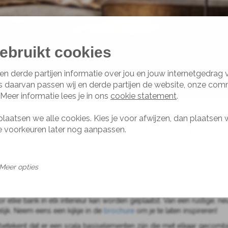
ebruikt cookies
en derde partijen informatie over jou en jouw internetgedrag
s daarvan passen wij en derde partijen de website, onze com
 Meer informatie lees je in ons
cookie statement
.
plaatsen we alle cookies. Kies je voor afwijzen, dan plaatsen 
ign Bankstellen in de omgevi
je voorkeuren later nog aanpassen.
tellen in de omgeving van Maarssen.
estrekt een film kijken of bijkletsen met vrienden… Een bank is vaak h
Meer opties
g met je mee; is er behoefte aan een formele bank met een hoge zit 
 het oog wil natuurlijk ook wat. Alle banken zijn ontworpen met oog 
r elke bank in elk interieur kan worden geplaatst. Van een rustige, neu
elijk. Neem eens een kijkje in de
brochure
om je te laten inspireren!
Dat betekent dat er een scala basiselementen zijn die met elkaar gec