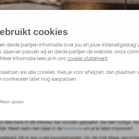
ebruikt cookies
en derde partijen informatie over jou en jouw internetgedrag
s daarvan passen wij en derde partijen de website, onze com
 Meer informatie lees je in ons
cookie statement
.
plaatsen we alle cookies. Kies je voor afwijzen, dan plaatsen 
k kopen in de omgeving van M
je voorkeuren later nog aanpassen.
n de omgeving van Muiderberg
.
estrekt een film kijken of bijkletsen met vrienden… Een bank is vaak h
Meer opties
g met je mee; is er behoefte aan een formele bank met een hoge zit 
 het oog wil natuurlijk ook wat. Alle banken zijn ontworpen met oog 
r elke bank in elk interieur kan worden geplaatst. Van een rustige, neu
elijk. Neem eens een kijkje in de
brochure
om je te laten inspireren!
Dat betekent dat er een scala basiselementen zijn die met elkaar gec