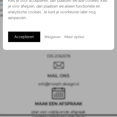
Kies je voor accepteren, dan plaatsen we alle cookies. Kies
vrijblijvende afspraak voor een kennismakingsgesprek
voor advies
je voor afwijzen, dan plaatsen we alleen functionele en
over afmetingen, kleurencombinaties of wellicht de
totaalinrichting
analytische cookies. Je kunt je voorkeuren later nog
van jouw (woon)kamer, huis, restaurant of hotel.
aanpassen.
Accepteren
Weigeren
Meer opties
BEL ONS
035-2062678
MAIL ONS
info@morph-design.nl
MAAK EEN AFSPRAAK
plan een vrijblijvende afspraak