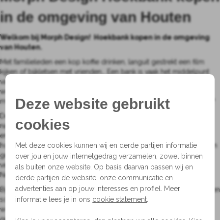
in de omgeving van Houten
Welkom bij Morph Design! Hoekbank kopen in de omgeving
van Houten
.
Met familieleden een kop koffie drinken, languit gestrekt een film
kijken of bijkletsen met vrienden… Een bank is vaak het middelpunt
van een huiskamer en heeft vele functies. Bij Morph Design denken
we daarom graag met je mee; is er behoefte aan een formele bank
Deze website gebruikt
met een hoge zit of juist een bank om de hele avond op te relaxen?
De bank moet goed zitten en functioneel zijn, maar het oog wil
cookies
natuurlijk ook wat. Alle banken zijn ontworpen met oog voor detail
en zijn op hun eigen manier uniek. De stoffencollectie kent
honderden varianten, waardoor elke bank in elk interieur kan worden
Met deze cookies kunnen wij en derde partijen informatie
geplaatst. Van een rustige, neutrale linnenstof tot een uitgesproken
over jou en jouw internetgedrag verzamelen, zowel binnen
veloursstof in panterprint. Of misschien in leder? Alles is mogelijk.
als buiten onze website. Op basis daarvan passen wij en
Neem eens een kijkje in de
brochure
om je te laten inspireren!
derde partijen de website, onze communicatie en
advertenties aan op jouw interesses en profiel. Meer
Bijna alle banken in de collectie zijn modulair. Dat betekent dat er een
scala basiselementen zijn die met elkaar gecombineerd kunnen
informatie lees je in ons
cookie statement
.
worden tot de gewenste afmetingen. Zo kan de bank passend
gemaakt worden voor een groep van 20 of een .Maak een