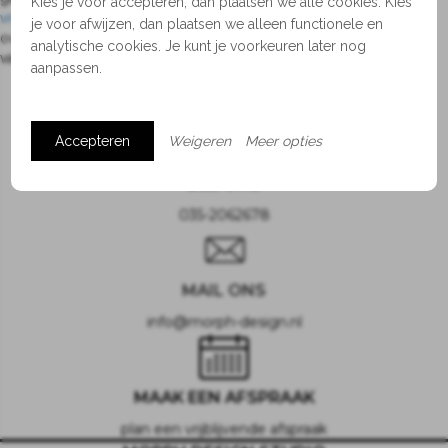
Kies je voor accepteren, dan plaatsen we alle cookies. Kies
vrijblijvende afspraak voor een kennismakingsgesprek
voor advies
je voor afwijzen, dan plaatsen we alleen functionele en
over afmetingen, kleurencombinaties of wellicht de
totaalinrichting
analytische cookies. Je kunt je voorkeuren later nog
van jouw (woon)kamer, huis, restaurant of hotel.
aanpassen.
Accepteren
Weigeren
Meer opties
BEL ONS
035-2062678
MAIL ONS
info@morph-design.nl
MAAK EEN AFSPRAAK
plan een vrijblijvende afspraak