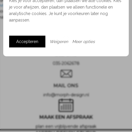
Kies je voor accepteren, dan plaatsen we alle cookies. Kies
vrijblijvende afspraak voor een kennismakingsgesprek
voor advies
je voor afwijzen, dan plaatsen we alleen functionele en
over afmetingen, kleurencombinaties of wellicht de
totaalinrichting
analytische cookies. Je kunt je voorkeuren later nog
van jouw (woon)kamer, huis, restaurant of hotel.
aanpassen.
Accepteren
Weigeren
Meer opties
BEL ONS
035-2062678
MAIL ONS
info@morph-design.nl
MAAK EEN AFSPRAAK
plan een vrijblijvende afspraak