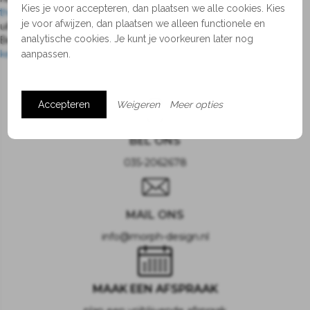
Kies je voor accepteren, dan plaatsen we alle cookies. Kies
thema’s
samengesteld. Deze 6 thema’s kunnen gecombineerd en
je voor afwijzen, dan plaatsen we alleen functionele en
uitgediept worden en zijn enkel een eerste stap in de juiste richting.
analytische cookies. Je kunt je voorkeuren later nog
Benieuwd geworden? Maak een
vrijblijvende afspraak voor een
kennismakingsgesprek!
aanpassen.
Accepteren
Weigeren
Meer opties
BEL ONS
035-2062678
MAIL ONS
info@morph-design.nl
MAAK EEN AFSPRAAK