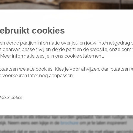
ebruikt cookies
en derde partijen informatie over jou en jouw internetgedrag
s daarvan passen wij en derde partijen de website, onze com
 Meer informatie lees je in ons
cookie statement
.
plaatsen we alle cookies. Kies je voor afwijzen, dan plaatsen 
l Kopen in de omgeving van Bl
je voorkeuren later nog aanpassen.
 de omgeving van Blaricum.
estrekt een film kijken of bijkletsen met vrienden… Een bank is vaak h
Meer opties
g met je mee; is er behoefte aan een formele bank met een hoge zit 
 het oog wil natuurlijk ook wat. Alle banken zijn ontworpen met oog 
r elke bank in elk interieur kan worden geplaatst. Van een rustige, neu
elijk. Neem eens een kijkje in de
brochure
om je te laten inspireren!
Dat betekent dat er een scala basiselementen zijn die met elkaar gec