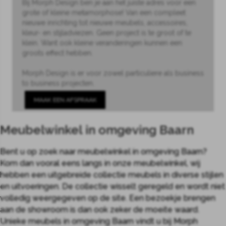
Bij Morph Design ben je aan het juiste adres voor een
grote of kleine metamorphose! Van een compleet
nieuwe inrichting tot nieuwe meubels, accessoires,
kleur- en stijladviezen. Geen project is te groot of te
klein. Want ook kleine veranderingen kunnen een
groots effect hebben.
Morph Design is er voor zowel particuliere als business
to business projecten.
MAAK EEN AFSPRAAK
Meubelwinkel in omgeving Baarn
Bent u op zoek naar meubelwinkel in omgeving Baarn?
Kom dan vooral eens langs in onze meubelwinkel, wij
hebben een uitgebreide collectie meubels in diverse stijlen
en uitvoeringen. De collectie wisselt geregeld en wordt niet
volledig weergegeven op de site. Een bezoekje brengen
aan de showroom is dan ook zeker de moeite waard.
Unieke meubels in omgeving Baarn vindt u bij Morph