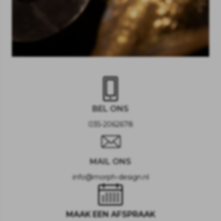
BEL ONS
035-2062678
MAIL ONS
info@morph-design.nl
MAAK EEN AFSPRAAK