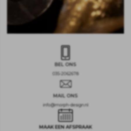
BEL ONS
035-2062678
MAIL ONS
info@morph-design.nl
MAAK EEN AFSPRAAK