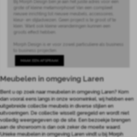
Bij Morph Design ben je aan het juiste adres voor een
grote of kleine metamorphose! Van een compleet
nieuwe inrichting tot nieuwe meubels, accessoires,
kleur- en stijladviezen. Geen project is te groot of te
klein. Want ook kleine veranderingen kunnen een
groots effect hebben.
Morph Design is er voor zowel particuliere als business
to business projecten.
MAAK EEN AFSPRAAK
Meubelen in omgeving Laren
Bent u op zoek naar meubelen in omgeving Laren? Kom
dan vooral eens langs in onze woonwinkel, wij hebben een
uitgebreide collectie meubels in diverse stijlen en
uitvoeringen. De collectie wisselt geregeld en wordt niet
volledig weergegeven op de site. Een bezoekje brengen
aan de showroom is dan ook zeker de moeite waard.
Unieke meubelen in omgeving Laren vindt u bij Morph