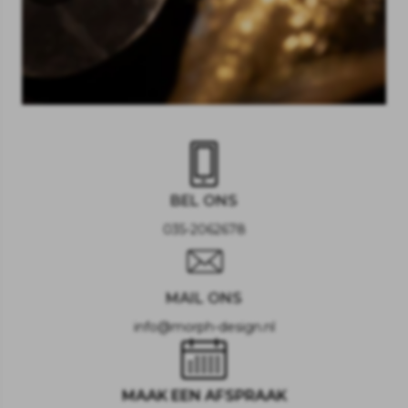
BEL ONS
035-2062678
MAIL ONS
info@morph-design.nl
MAAK EEN AFSPRAAK