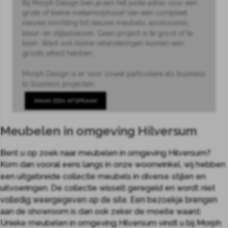
Bij Morph Design ben je aan het juiste adres voor een
grote of kleine metamorphose! Van een compleet
nieuwe inrichting tot nieuwe meubels, accessoires,
kleur- en stijladviezen. Geen project is te groot of te
klein. Want ook kleine veranderingen kunnen een
groots effect hebben.
Morph Design is er voor zowel particuliere als business
to business projecten.
MAAK EEN AFSPRAAK
Meubelen in omgeving Hilversum
Bent u op zoek naar meubelen in omgeving Hilversum?
Kom dan vooral eens langs in onze woonwinkel, wij hebben
een uitgebreide collectie meubels in diverse stijlen en
uitvoeringen. De collectie wisselt geregeld en wordt niet
volledig weergegeven op de site. Een bezoekje brengen
aan de showroom is dan ook zeker de moeite waard.
Unieke meubelen in omgeving Hilversum vindt u bij Morph