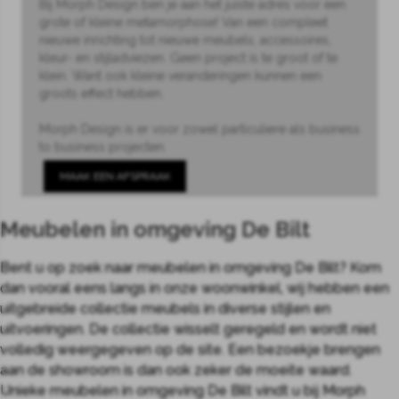
Bij Morph Design ben je aan het juiste adres voor een
grote of kleine metamorphose! Van een compleet
nieuwe inrichting tot nieuwe meubels, accessoires,
kleur- en stijladviezen. Geen project is te groot of te
klein. Want ook kleine veranderingen kunnen een
groots effect hebben.
Morph Design is er voor zowel particuliere als business
to business projecten.
MAAK EEN AFSPRAAK
Meubelen in omgeving De Bilt
Bent u op zoek naar meubelen in omgeving De Bilt? Kom
dan vooral eens langs in onze woonwinkel, wij hebben een
uitgebreide collectie meubels in diverse stijlen en
uitvoeringen. De collectie wisselt geregeld en wordt niet
volledig weergegeven op de site. Een bezoekje brengen
aan de showroom is dan ook zeker de moeite waard.
Unieke meubelen in omgeving De Bilt vindt u bij Morph