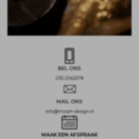
BEL ONS
035-2062678
MAIL ONS
info@morph-design.nl
MAAK EEN AFSPRAAK