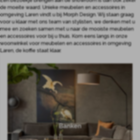
Een bezoekje brengen aan de showroom is dan ook zeker
de moeite waard. Unieke meubelen en accessoires in
omgeving Laren vindt u bij Morph Design. Wij staan graag
voor u klaar met ons team van stylisten, we denken met u
mee en zoeken samen met u naar de mooiste meubelen
en accessoires voor bij u thuis. Kom eens langs in onze
woonwinkel voor meubelen en accessoires in omgeving
Laren, de koffie staat klaar.
Banken