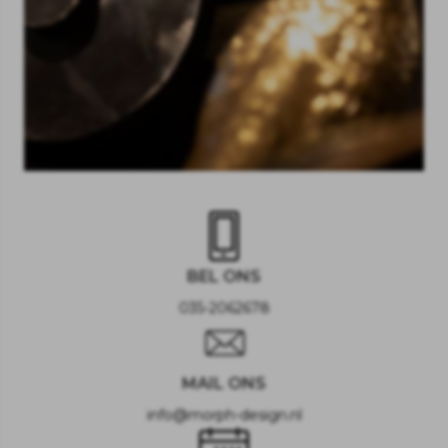
BEL ONS
035-2062678
MAIL ONS
info@morph-design.nl