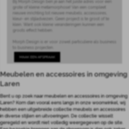
Bij Morph Design ben je aan het juiste adres voor een
grote of kleine metamorphose! Van een compleet
nieuwe inrichting tot nieuwe meubels, accessoires,
kleur- en stijladviezen. Geen project is te groot of te
klein. Want ook kleine veranderingen kunnen een
groots effect hebben.
Morph Design is er voor zowel particuliere als business
to business projecten.
MAAK EEN AFSPRAAK
Meubelen en accessoires in omgeving
Laren
Bent u op zoek naar meubelen en accessoires in omgeving
Laren? Kom dan vooral eens langs in onze woonwinkel, wij
hebben een uitgebreide collectie meubels en accessoires
in diverse stijlen en uitvoeringen. De collectie wisselt
geregeld en wordt niet volledig weergegeven op de site.