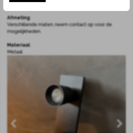
showroom in Hilversum!
Afmeting
Verschillende maten, neem contact op voor de
mogelijkheden.
Materiaal
Metaal