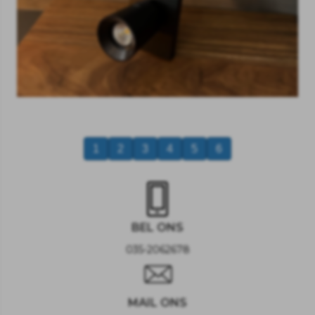
1
2
3
4
5
6
BEL ONS
035-2062678
MAIL ONS