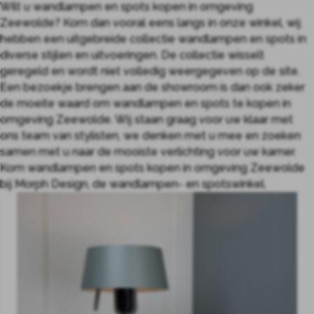
Wilt u wandlampen en spots kopen in omgeving
Zeewolde? Kom dan vooral eens langs in onze winkel, wij
hebben een uitgebreide collectie wandlampen en spots in
diverse stijlen en uitvoeringen. De collectie wisselt
geregeld en wordt niet volledig weergegeven op de site.
Een bezoekje brengen aan de showroom is dan ook zeker
de moeite waard om wandlampen en spots te kopen in
omgeving Zeewolde. Wij staan graag voor uw klaar met
ons team van stylisten, we denken met u mee en zoeken
samen met u naar de mooiste verlichting voor uw kamer.
Kom wandlampen en spots kopen in omgeving Zeewolde
bij Morph Design, de wandlampen- en spotswinkel.