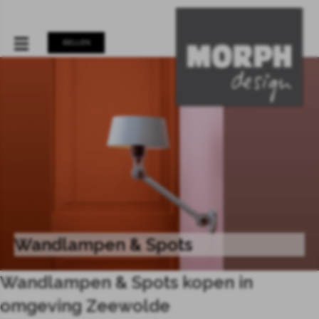
BELLEN
Wandlampen & Spots
Wandlampen & Spots kopen in
omgeving Zeewolde