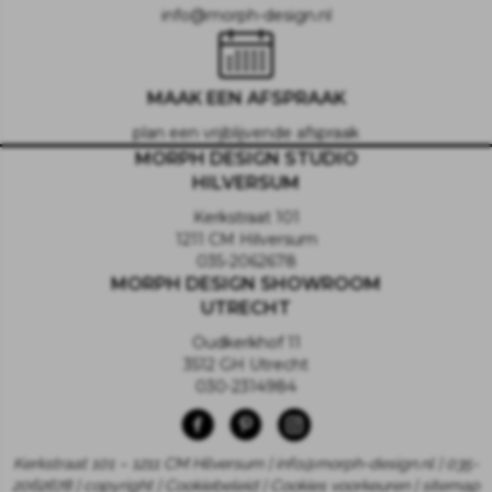
info@morph-design.nl
MAAK EEN AFSPRAAK
plan een vrijblijvende afspraak
MORPH DESIGN STUDIO
HILVERSUM
Kerkstraat 101
1211 CM Hilversum
035-2062678
MORPH DESIGN SHOWROOM
UTRECHT
Oudkerkhof 11
3512 GH Utrecht
030-2314984
Kerkstraat 101 – 1211 CM Hilversum | info@morph-design.nl | 035-
2062678 | copyright |
Cookiebeleid
|
Cookies voorkeuren
|
sitemap