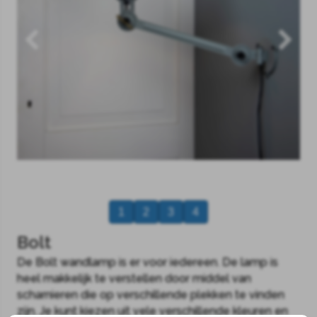
1
2
3
4
Bolt
De Bolt wandlamp is er voor iedereen. De lamp is
heel makkelijk te verstellen door middel van
scharnieren die op verschillende plekken te vinden
zijn. Je kunt kiezen uit vele verschillende kleuren en