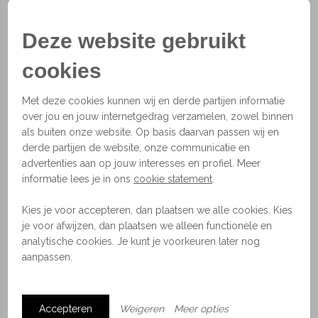
elke kleur heeft weer zijn eigen uitwerking op de
ruimte. Daarnaast is de lamp het schoolvoorbeeld
Deze website gebruikt
van prachtig Nederlands technisch design.
cookies
Afmetingen
Mini: arm van 6 cm (kap van ø15 cm)
Met deze cookies kunnen wij en derde partijen informatie
Standaard: arm van 29 cm (kap van ø15 cm)
over jou en jouw internetgedrag verzamelen, zowel binnen
Meer opties beschikbaar, neem contact op voor de
als buiten onze website. Op basis daarvan passen wij en
mogelijkheden.
derde partijen de website, onze communicatie en
advertenties aan op jouw interesses en profiel. Meer
Materiaal
informatie lees je in ons
cookie statement
.
Aluminium
Beschikbaar in 10 kleuren.
Kies je voor accepteren, dan plaatsen we alle cookies. Kies
Spots
je voor afwijzen, dan plaatsen we alleen functionele en
analytische cookies. Je kunt je voorkeuren later nog
Morph Design heeft een bescheiden aanbod spots
aanpassen.
die zowel aan het plafond als aan de muur bevestigd
kunnen worden. Spots kunnen een ruimte op een
subtiele manier mooi belichten. Je bent van harte
Accepteren
Weigeren
Meer opties
welkom om de spots te komen bekijken in onze