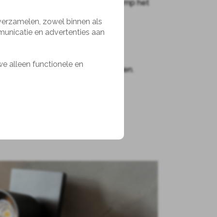
ing op de ruimte. Daarnaast is de lamp het
 Nederlands technisch design.
 verzamelen, zowel binnen als
municatie en advertenties aan
15 cm)
p van ø15 cm)
we alleen functionele en
m contact op voor de mogelijkheden.