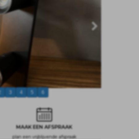
2
3
4
5
6
MAAK EEN AFSPRAAK
plan een vrijblijvende afspraak