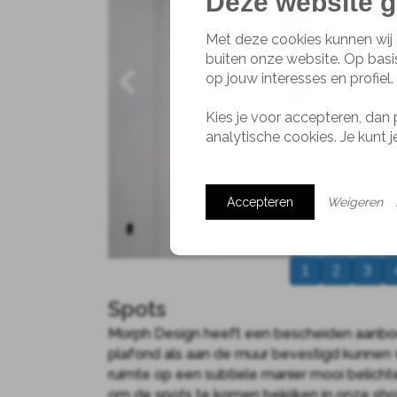
Deze website g
Met deze cookies kunnen wij 
buiten onze website. Op basi
op jouw interesses en profiel.
Kies je voor accepteren, dan 
analytische cookies. Je kunt 
Accepteren
Weigeren
1
2
3
Spots
Morph Design heeft een bescheiden aanbod
plafond als aan de muur bevestigd kunnen
ruimte op een subtiele manier mooi belicht
om de spots te komen bekijken in onze sh