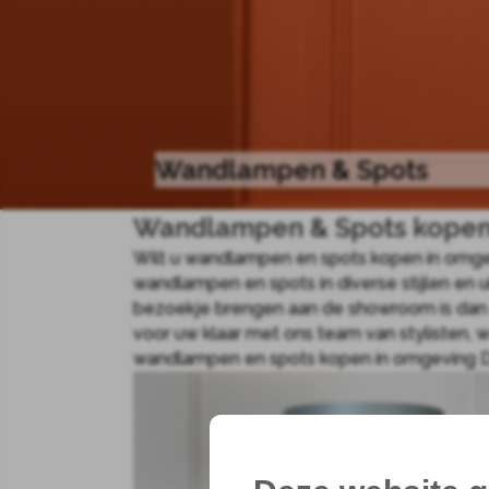
Wandlampen & Spots
Wandlampen & Spots kopen 
Wilt u wandlampen en spots kopen in omgevi
wandlampen en spots in diverse stijlen en u
bezoekje brengen aan de showroom is dan 
voor uw klaar met ons team van stylisten,
wandlampen en spots kopen in omgeving De