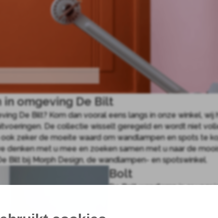
in omgeving De Bilt
ng De Bilt? Kom dan vooral eens langs in onze winkel, wij 
itvoeringen. De collectie wisselt geregeld en wordt niet vo
ook zeker de moeite waard om wandlampen en spots te kope
 we denken met u mee en zoeken samen met u naar de moois
 Bilt bij Morph Design, de wandlampen- en spotswinkel.
Bolt
De Bolt wandlamp is er voor i
verstellen door middel van sc
vinden zijn. Je kunt kiezen uit