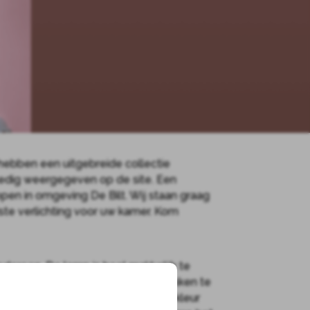
hebben een uitgebreide collectie
lledig weergegeven op de site. Een
n in omgeving De Bilt. Wij staan graag
te verlichting voor uw kamer. Kom
edereen. De lamp is heel makkelijk te
harnieren die op verschillende plekken te
 vele verschillende kleuren en elke kleur