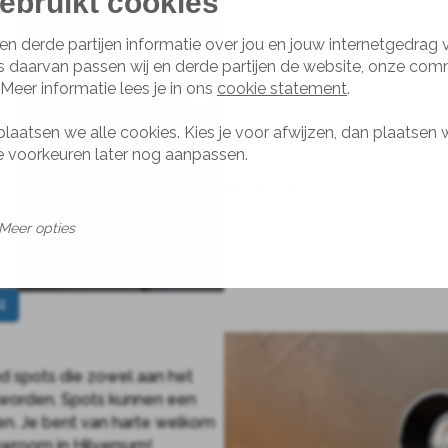
ebruikt cookies
heeft weer zijn eigen uitwerk
schoolvoorbeeld van prachtig
en derde partijen informatie over jou en jouw internetgedrag
s daarvan passen wij en derde partijen de website, onze com
Afmetingen
 Meer informatie lees je in ons
cookie statement
.
Mini: arm van 6 cm (kap van ø
Standaard: arm van 29 cm (ka
plaatsen we alle cookies. Kies je voor afwijzen, dan plaatsen 
Meer opties beschikbaar, nee
je voorkeuren later nog aanpassen.
Materiaal
Aluminium
Meer opties
Beschikbaar in 10 kleuren.
4
 spots die zowel aan het
 worden. Spots kunnen een
en. Je bent van harte welkom
owroom in Hilversum!