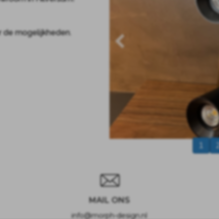
r de mogelijkheden.
1
MAIL ONS
info@morph-design.nl