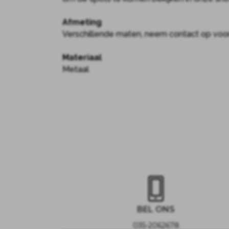
Afmeting
Verschillende maten, neem contact op voo
Materiaal
Metaal
BEL ONS
035-2062678