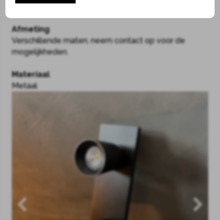
showroom in Hilversum!
Afmeting
Verschillende maten, neem contact op voor de
mogelijkheden.
Materiaal
Metaal