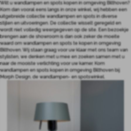
Wilt u wandlampen en spots kopen in omgeving Bilthoven?
Kom dan vooral eens langs in onze winkel, wij hebben een
uitgebreide collectie wandlampen en spots in diverse
stijlen en uitvoeringen. De collectie wisselt geregeld en
wordt niet volledig weergegeven op de site. Een bezoekje
brengen aan de showroom is dan ook zeker de moeite
waard om wandlampen en spots te kopen in omgeving
Bilthoven. Wij staan graag voor uw klaar met ons team van
stylisten, we denken met u mee en zoeken samen met u
naar de mooiste verlichting voor uw kamer. Kom
wandlampen en spots kopen in omgeving Bilthoven bij
Morph Design, de wandlampen- en spotswinkel.