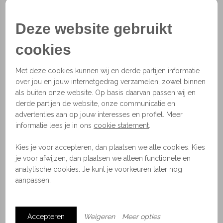
elke kleur heeft weer zijn eigen uitwerking op de
ruimte. Daarnaast is de lamp het schoolvoorbeeld
Deze website gebruikt
van prachtig Nederlands technisch design.
cookies
Afmetingen
Mini: arm van 6 cm (kap van ø15 cm)
Met deze cookies kunnen wij en derde partijen informatie
Standaard: arm van 29 cm (kap van ø15 cm)
over jou en jouw internetgedrag verzamelen, zowel binnen
Meer opties beschikbaar, neem contact op voor de
als buiten onze website. Op basis daarvan passen wij en
mogelijkheden.
derde partijen de website, onze communicatie en
advertenties aan op jouw interesses en profiel. Meer
Materiaal
informatie lees je in ons
cookie statement
.
Aluminium
Beschikbaar in 10 kleuren.
Kies je voor accepteren, dan plaatsen we alle cookies. Kies
Spots
je voor afwijzen, dan plaatsen we alleen functionele en
analytische cookies. Je kunt je voorkeuren later nog
Morph Design heeft een bescheiden aanbod spots
aanpassen.
die zowel aan het plafond als aan de muur bevestigd
kunnen worden. Spots kunnen een ruimte op een
subtiele manier mooi belichten. Je bent van harte
Accepteren
Weigeren
Meer opties
welkom om de spots te komen bekijken in onze