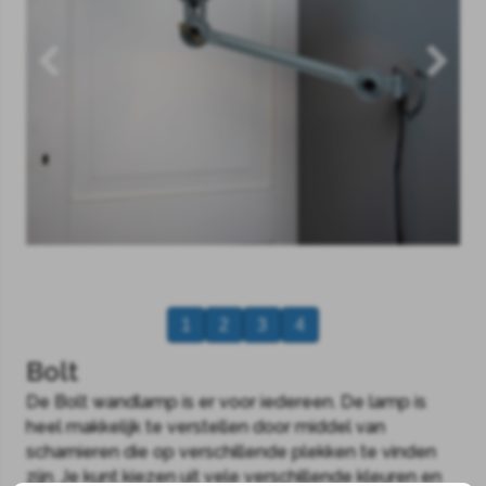
1
2
3
4
Bolt
De Bolt wandlamp is er voor iedereen. De lamp is
heel makkelijk te verstellen door middel van
scharnieren die op verschillende plekken te vinden
zijn. Je kunt kiezen uit vele verschillende kleuren en