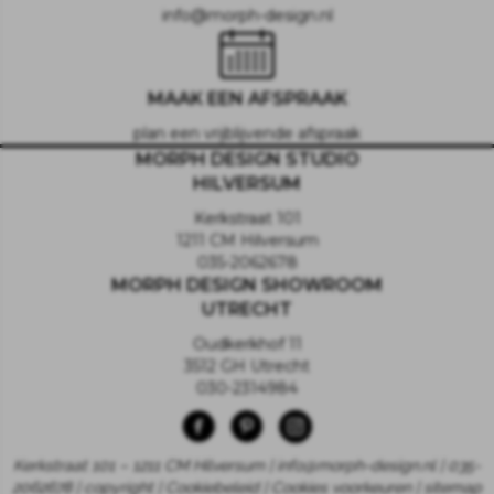
info@morph-design.nl
MAAK EEN AFSPRAAK
plan een vrijblijvende afspraak
MORPH DESIGN STUDIO
HILVERSUM
Kerkstraat 101
1211 CM Hilversum
035-2062678
MORPH DESIGN SHOWROOM
UTRECHT
Oudkerkhof 11
3512 GH Utrecht
030-2314984
Kerkstraat 101 – 1211 CM Hilversum | info@morph-design.nl | 035-
2062678 | copyright |
Cookiebeleid
|
Cookies voorkeuren
|
sitemap