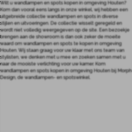
Wilt u wandlampen en spots kopen in omgeving Houten?
Kom dan vooral eens langs in onze winkel, wij hebben een
uitgebreide collectie wandlampen en spots in diverse
stijlen en uitvoeringen. De collectie wisselt geregeld en
wordt niet volledig weergegeven op de site. Een bezoekje
brengen aan de showroom is dan ook zeker de moeite
waard om wandlampen en spots te kopen in omgeving
Houten. Wij staan graag voor uw klaar met ons team van
stylisten, we denken met u mee en zoeken samen met u
naar de mooiste verlichting voor uw kamer. Kom
wandlampen en spots kopen in omgeving Houten bij Morph
Design, de wandlampen- en spotswinkel.