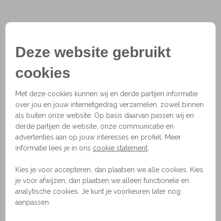
Deze website gebruikt
cookies
Met deze cookies kunnen wij en derde partijen informatie
over jou en jouw internetgedrag verzamelen, zowel binnen
als buiten onze website. Op basis daarvan passen wij en
derde partijen de website, onze communicatie en
advertenties aan op jouw interesses en profiel. Meer
1
2
3
4
informatie lees je in ons
cookie statement
.
Bolt
Kies je voor accepteren, dan plaatsen we alle cookies. Kies
je voor afwijzen, dan plaatsen we alleen functionele en
De Bolt wandlamp is er voor iedereen. De lamp is
analytische cookies. Je kunt je voorkeuren later nog
heel makkelijk te verstellen door middel van
aanpassen.
scharnieren die op verschillende plekken te vinden
zijn. Je kunt kiezen uit vele verschillende kleuren en