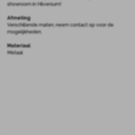
showroom in Hilversum!
Afmeting
Verschillende maten, neem contact op voor de
mogelijkheden.
Materiaal
Metaal