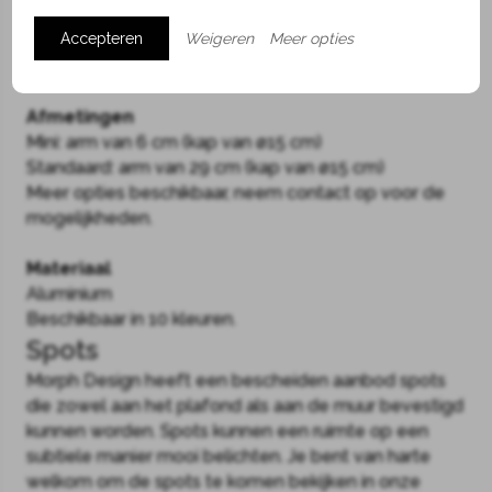
elke kleur heeft weer zijn eigen uitwerking op de
Accepteren
Weigeren
Meer opties
ruimte. Daarnaast is de lamp het schoolvoorbeeld
van prachtig Nederlands technisch design.
Afmetingen
Mini: arm van 6 cm (kap van ø15 cm)
Standaard: arm van 29 cm (kap van ø15 cm)
Meer opties beschikbaar, neem contact op voor de
mogelijkheden.
Materiaal
Aluminium
Beschikbaar in 10 kleuren.
Spots
Morph Design heeft een bescheiden aanbod spots
die zowel aan het plafond als aan de muur bevestigd
kunnen worden. Spots kunnen een ruimte op een
subtiele manier mooi belichten. Je bent van harte
welkom om de spots te komen bekijken in onze