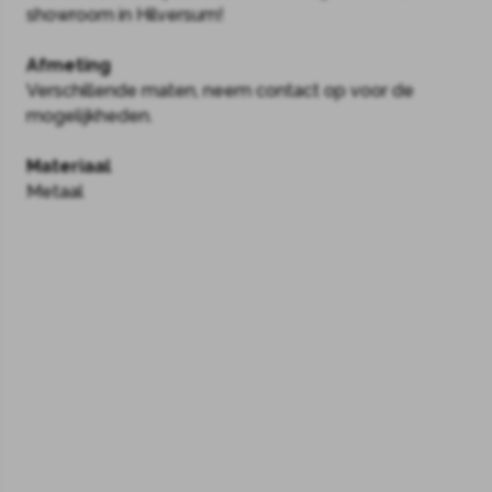
showroom in Hilversum!
Afmeting
Verschillende maten, neem contact op voor de
mogelijkheden.
Materiaal
Metaal