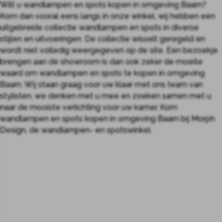
Wilt u wandlampen en spots kopen in omgeving Baarn?
Kom dan vooral eens langs in onze winkel, wij hebben een
uitgebreide collectie wandlampen en spots in diverse
stijlen en uitvoeringen. De collectie wisselt geregeld en
wordt niet volledig weergegeven op de site. Een bezoekje
brengen aan de showroom is dan ook zeker de moeite
waard om wandlampen en spots te kopen in omgeving
Baarn. Wij staan graag voor uw klaar met ons team van
stylisten, we denken met u mee en zoeken samen met u
naar de mooiste verlichting voor uw kamer. Kom
wandlampen en spots kopen in omgeving Baarn bij Morph
Design, de wandlampen- en spotswinkel.