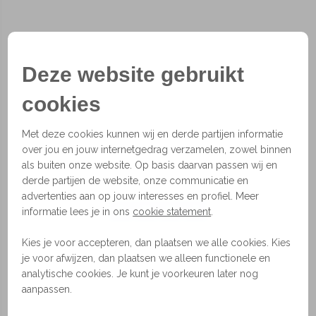
Deze website gebruikt
cookies
Met deze cookies kunnen wij en derde partijen informatie
over jou en jouw internetgedrag verzamelen, zowel binnen
als buiten onze website. Op basis daarvan passen wij en
derde partijen de website, onze communicatie en
advertenties aan op jouw interesses en profiel. Meer
1
2
3
4
informatie lees je in ons
cookie statement
.
Bolt
Kies je voor accepteren, dan plaatsen we alle cookies. Kies
je voor afwijzen, dan plaatsen we alleen functionele en
De Bolt wandlamp is er voor iedereen. De lamp is
analytische cookies. Je kunt je voorkeuren later nog
heel makkelijk te verstellen door middel van
aanpassen.
scharnieren die op verschillende plekken te vinden
zijn. Je kunt kiezen uit vele verschillende kleuren en