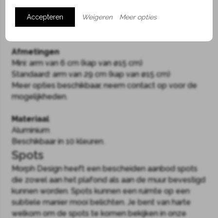
elke kleur heeft weer zijn eigen uitwerking op de
Accepteren
Weigeren
Meer opties
ruimte. Daarnaast is de lamp het schoolvoorbeeld
van prachtig Nederlands technisch design.
Afmetingen
Mini: arm van 6 cm (kap van ø15 cm)
Standaard: arm van 29 cm (kap van ø15 cm)
Meer opties beschikbaar, neem contact op voor de
mogelijkheden.
Materiaal
Aluminium
Beschikbaar in 10 kleuren.
Spots
Morph Design heeft een bescheiden aanbod spots
die zowel aan het plafond als aan de muur bevestigd
kunnen worden. Spots kunnen een ruimte op een
subtiele manier mooi belichten. Je bent van harte
welkom om de spots te komen bekijken in onze