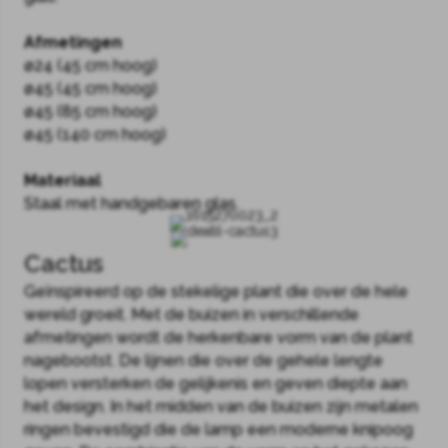
Afmetingen
ø24 (45 cm hoog)
ø45 (45 cm hoog)
ø45 (85 cm hoog)
ø45 (140 cm hoog)
Materiaal
Staal met handgebaren glas.
Cactus
Geïnspireerd op de stekelige plant die over de hele
wereld groeit. Met de buizen in verschillende
afmetingen wordt de herkenbare vorm van de plant
nagebootst. De lijnen die over de gehele lengte
lopen versterken de gelijkenis en geven diepte aan
het design. In het midden van de buizen zijn metalen
ringen bevestigd die de lamp een moderne knipoog