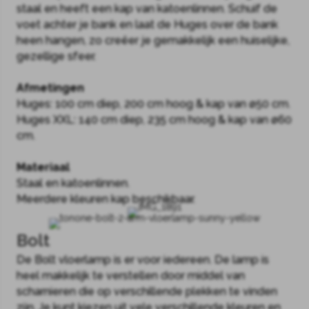
staal en heeft een kap van katoenlinnen. Schuif de
voet achter je bank en laat de Huges over de bank
heen hangen, zo creëer je gemakkelijk een huiselijke,
gezellige sfeer.
Afmetingen
Huges: 100 cm diep, 200 cm hoog & kap van ø50 cm.
Huges XXL: 140 cm diep, 235 cm hoog & kap van ø60
cm.
Materiaal
Staal en katoenlinnen.
Meerdere kleuren kap beschikbaar.
Bolt
De Bolt vloerlamp is er voor iedereen. De lamp is
heel makkelijk te verstellen door middel van
scharnieren die op verschillende plekken te vinden
zijn. Je kunt kiezen uit vele verschillende kleuren en