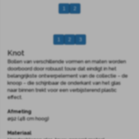
1
2
1
2
3
Knot
Bollen van verschillende vormen en maten worden
doorboord door robuust touw dat eindigt in het
belangrijkste ontwerpelement van de collectie – de
knoop – die schijnbaar de onderkant van het glas
naar binnen trekt voor een verbijsterend plastic
effect.
Afmeting
ø92 (48 cm hoog)
Materiaal