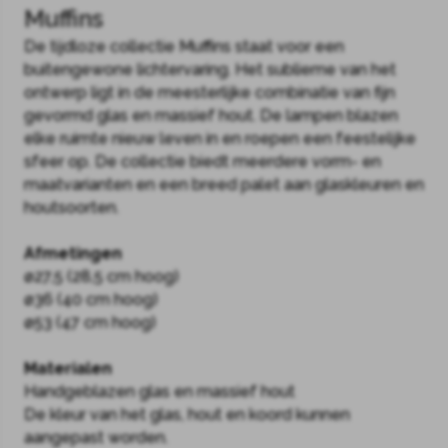
Muffins
De tijdloze collectie Muffins staat voor een
buitengewone lichtervaring. Het sublieme van het
ontwerp ligt in de meesterlijke combinatie van fijn
gevormd glas en massief hout. De lampen blazen
elke ruimte nieuw leven in en roepen een feestelijke
sfeer op. De collectie biedt meerdere vorm- en
maatvarianten en een breed palet aan glaskleuren en
houtsoorten.
Afmetingen
ø27,5 (28,5 cm hoog)
ø36 (40 cm hoog)
ø53 (47 cm hoog)
Materialen
Handgeblazen glas en massief hout
De kleur van het glas, hout en koord kunnen
aangepast worden.