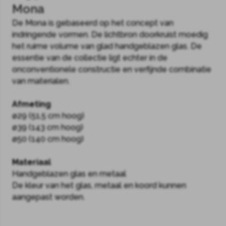
Mona
De Mona is gebaseerd op het concept van
indringende vormen. De lichtbron doorkruist moedig
het ruime volume van glad handgeblazen glas. De
essentie van de collectie ligt echter in de
onconventionele constructie en verfijnde combinatie
van materialen.
Afmeting
ø29 (51,5 cm hoog)
ø39 (143 cm hoog)
ø50 (140 cm hoog)
Materiaal
Handgeblazen glas en metaal
De kleur van het glas, metaal en koord kunnen
aangepast worden.