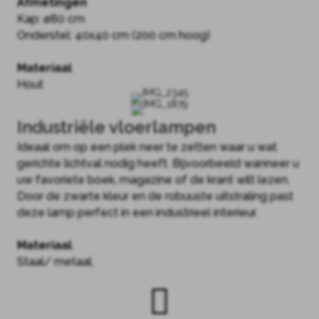
Afmetingen
Kap: ø80 cm
Onderstel: 40x40 cm (200 cm hoog)
Materiaal
Hout
Industriële vloerlampen
Ideaal om op een plek neer te zetten waar u wat
gerichte lichtval nodig heeft. Bijvoorbeeld wanneer u
uw favoriete boek, magazine of de krant wilt lezen.
Door de zwarte kleur en de robuuste uitstraling past
deze lamp perfect in een industrieel interieur.
Materiaal
Staal/ metaal.