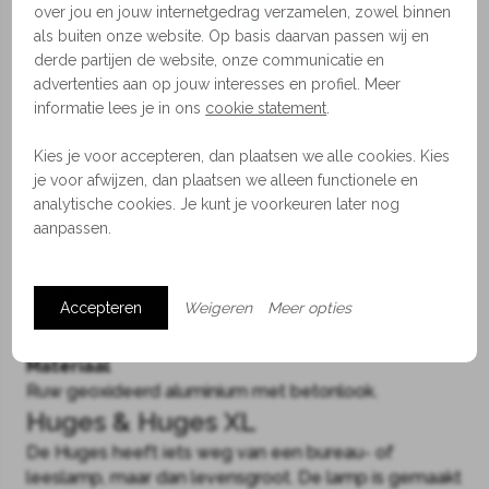
over jou en jouw internetgedrag verzamelen, zowel binnen
1
2
3
als buiten onze website. Op basis daarvan passen wij en
derde partijen de website, onze communicatie en
Dawn
advertenties aan op jouw interesses en profiel. Meer
informatie lees je in ons
cookie statement
.
Een kunstwerk op zich, de Dawn lamp is een unieke
lichtbron die je gedachten laat afdwalen naar
Kies je voor accepteren, dan plaatsen we alle cookies. Kies
planeten, verduisteringen en brutalistische
je voor afwijzen, dan plaatsen we alleen functionele en
architectonische details. De gelaagde tinten
analytische cookies. Je kunt je voorkeuren later nog
verdelen speels het licht, wat bijdraagt aan een
aanpassen.
intieme en gezellige sfeer.
Afmetingen
Accepteren
Weigeren
Meer opties
ø40 (168 cm hoog)
Materiaal
Ruw geoxideerd aluminium met betonlook.
Huges & Huges XL
De Huges heeft iets weg van een bureau- of
leeslamp, maar dan levensgroot. De lamp is gemaakt