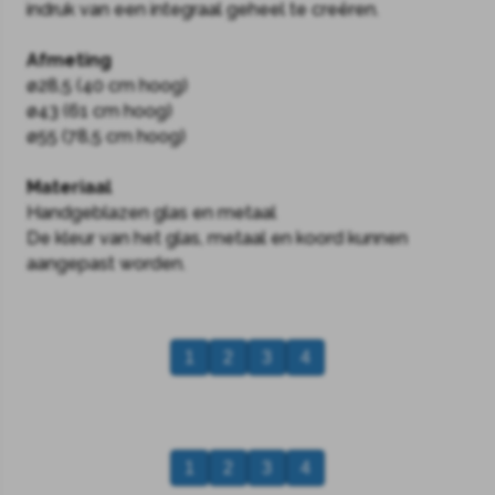
indruk van een integraal geheel te creëren.
Afmeting
ø28,5 (40 cm hoog)
ø43 (61 cm hoog)
ø55 (78,5 cm hoog)
Materiaal
Handgeblazen glas en metaal
De kleur van het glas, metaal en koord kunnen
aangepast worden.
1
2
3
4
1
2
3
4