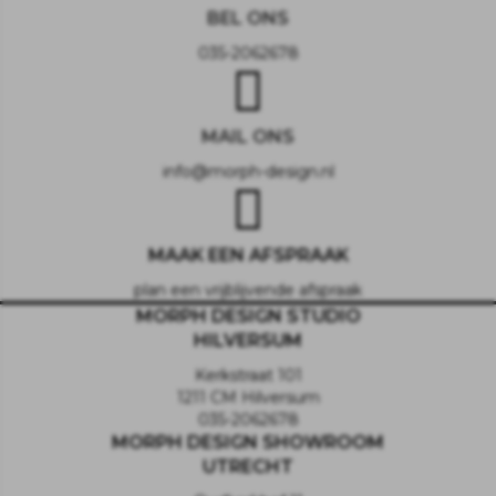
BEL ONS
035-2062678
MAIL ONS
info@morph-design.nl
MAAK EEN AFSPRAAK
plan een vrijblijvende afspraak
MORPH DESIGN STUDIO
HILVERSUM
Kerkstraat 101
1211 CM Hilversum
035-2062678
MORPH DESIGN SHOWROOM
UTRECHT