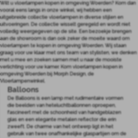
Wilt u vloerlampen kopen in omgeving Woerden? Kom dan
vooral eens langs in onze winkel, wij hebben een
uitgebreide collectie vloerlampen in diverse stijlen en
uitvoeringen. De collectie wisselt geregeld en wordt niet
volledig weergegeven op de site. Een bezoekje brengen
aan de showroom is dan ook zeker de moeite waard om
vloerlampen te kopen in omgeving Woerden. Wij staan
graag voor uw klaar met ons team van stylisten, we denken
met u mee en zoeken samen met u naar de mooiste
verlichting voor uw kamer. Kom vloerlampen kopen in
omgeving Woerden bij Morph Design, de
Vloerlampenwinkel.
Balloons
De Balloons is een lamp met rudimentaire vormen
die beelden van heteluchtballonnen oproepen,
fascineert met de schoonheid van handgeblazen
glas en een elegante metalen reflector die erin
zweeft. De charme van het ontwerp ligt in het
gebruik van twee onafhankelijke glaspartijen om de