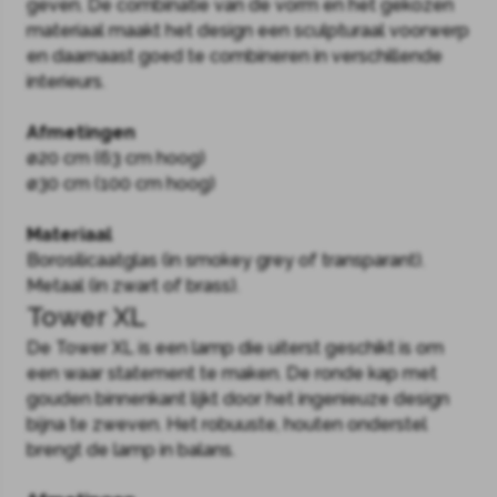
geven. De combinatie van de vorm en het gekozen
materiaal maakt het design een sculpturaal voorwerp
en daarnaast goed te combineren in verschillende
interieurs.
Afmetingen
ø20 cm (63 cm hoog)
ø30 cm (100 cm hoog)
Materiaal
Borosilicaatglas (in smokey grey of transparant).
Metaal (in zwart of brass).
Tower XL
De Tower XL is een lamp die uiterst geschikt is om
een waar statement te maken. De ronde kap met
gouden binnenkant lijkt door het ingenieuze design
bijna te zweven. Het robuuste, houten onderstel
brengt de lamp in balans.