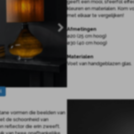
geeft een mooi, sfeerfol effec
kleuren en materialen. Kom v
met elkaar te vergelijken!
Afmetingen
ø20 (25 cm hoog)
ø30 (40 cm hoog)
Materialen
Voet van handgeblazen glas.
4
tstane vormen die beelden van
met de schoonheid van
reflector die erin zweeft.
uik van twee onafhankelijke