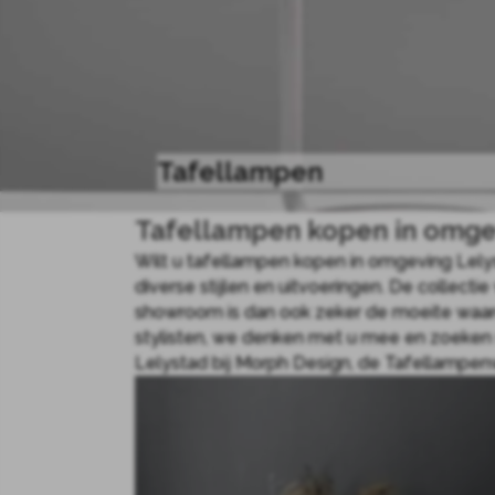
Tafellampen
Tafellampen kopen in omge
Wilt u tafellampen kopen in omgeving Lelys
diverse stijlen en uitvoeringen. De collec
showroom is dan ook zeker de moeite waar
stylisten, we denken met u mee en zoeken
Lelystad bij Morph Design, de Tafellampenw