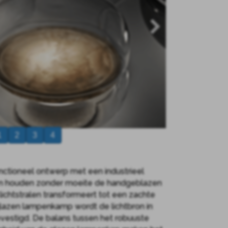
1
2
3
4
unctioneel ontwerp met een industrieel
ten houden zonder moeite de handgeblazen
lichtstralen transformeert tot een zachte
glazen lampenkamp wordt de lichtbron in
evestigd. De balans tussen het robuuste