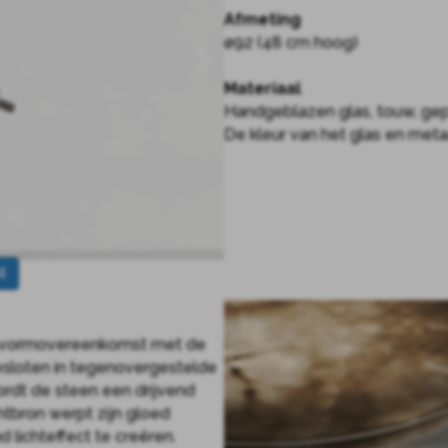
Afmeting
ø92 (48 cm hoog)
Materiaal
Handgeblazen glas, touw, ge
De kleur van het glas en met
4
e vormovereenkomst met de
sloten in tegenovergestelde
ordt de steen een drijvend
htbron werpt zijn gloed
lichteffect te creëren.