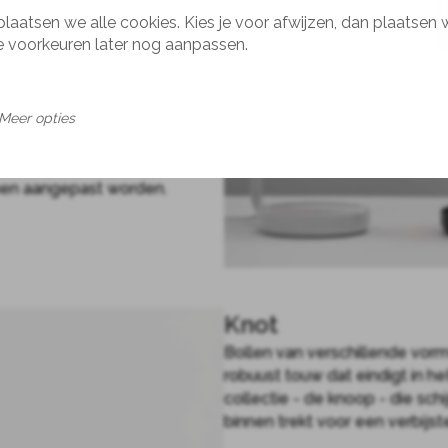
plaatsen we alle cookies. Kies je voor afwijzen, dan plaatsen 
je voorkeuren later nog aanpassen.
Meer opties
nnen aangepast worden.
Knot
Bollen van verschillende vo
robuust touw dat eindigt in h
collectie - de knoop - die sch
binnen trekt voor een verbijst