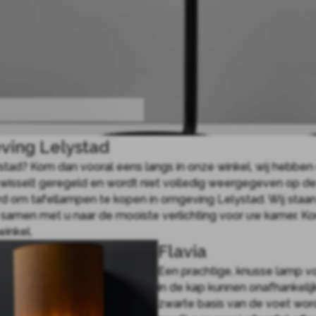
ving Lelystad
tad? Kom dan vooral eens langs in onze winkel, wij hebben 
tie wisselt geregeld en wordt niet volledig weergegeven op d
d om tafellampen te kopen in omgeving Lelystad. Wij staan
 samen met u naar de mooiste verlichting voor uw kamer. 
inkel.
Flavia
Een prachtige, knusse lamp vo
in de kap kunnen onafhankelij
zwarte basis van de voet wordt