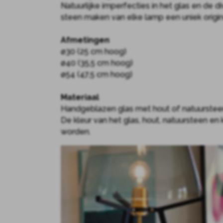
Natuurlijke imperfecties in het glas en de di
steen maken van elke lamp een uniek origin
Afmetingen
ø30 (25 cm hoog)
ø40 (35,5 cm hoog)
ø54 (47,5 cm hoog)
Materiaal
Handgeblazen glas met hout of natuurstee
De kleur van het glas, hout, natuursteen e
worden.