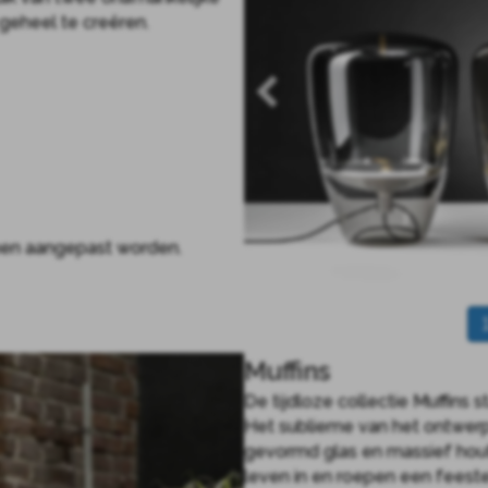
 geheel te creëren.
nnen aangepast worden.
Muffins
De tijdloze collectie Muffins 
Het sublieme van het ontwerp l
gevormd glas en massief hout
leven in en roepen een feeste