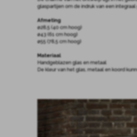
glaspartijen om de indruk van een integraal
Afmeting
ø28,5 (40 cm hoog)
ø43 (61 cm hoog)
ø55 (78,5 cm hoog)
Materiaal
Handgeblazen glas en metaal
De kleur van het glas, metaal en koord ku