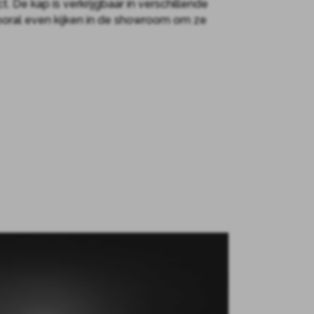
t. De kap is verkrijgbaar in verschillende
ooral even kijken in de showroom om ze