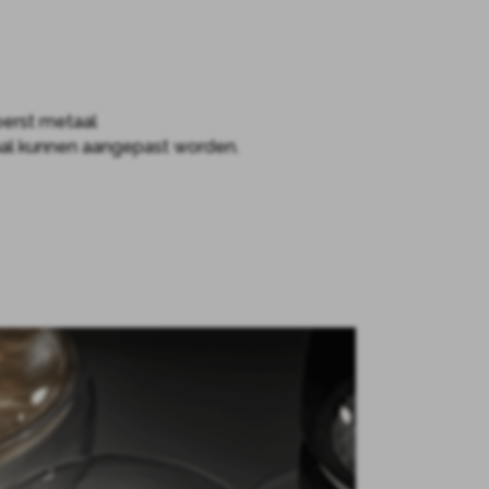
perst metaal
aal kunnen aangepast worden.