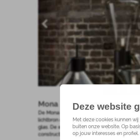
1
2
3
Mona
Deze website g
De Mona is gebaseerd op het concept van 
Met deze cookies kunnen wij 
lichtbron doorkruist moedig het ruime vol
buiten onze website. Op basi
glas. De essentie van de collectie ligt echt
op jouw interesses en profiel.
constructie en verfijnde combinatie van mat