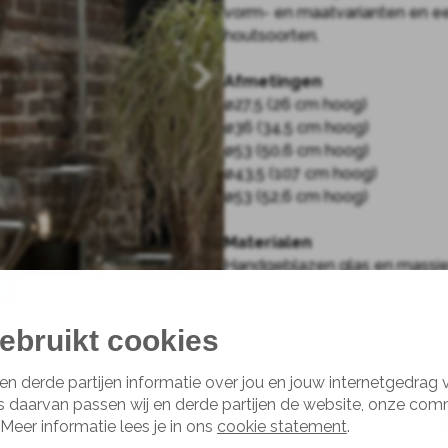
vorm- en maatvarianten en ee
houtsoorten.
Afmetingen
ø27,5 (26 cm hoog)
ø36 (34,5 cm hoog)
ø53 (50,6 cm hoog)
ø43,5 (107 cm hoog)
ø53 (52,6 cm hoog)
Materialen
Handgeblazen glas en massie
De kleur van het glas, hout 
4
ebruikt cookies
indringende vormen. De
en derde partijen informatie over jou en jouw internetgedrag
ume van glad handgeblazen
s daarvan passen wij en derde partijen de website, onze com
er in de onconventionele
 Meer informatie lees je in ons
cookie statement
.
erialen.