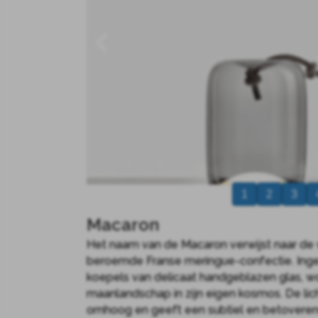
1
2
3
Macaron
Het naam van de Macaron verwijst naar d
beroemde Franse meringue-confectie. Inge
koepels van delicaat handgeblazen glas, w
maanlandschap in zijn eigen kosmos. De lic
omhoog en geeft een subtiel en betoverend 