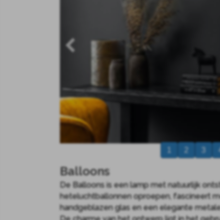
1
2
3
Balloons
De Balloons is een lamp met natuurlijk on
heteluchtballonnen oproepen, fascineert 
handgeblazen glas en een elegante metalen 
De charme van het ontwerp ligt in het gebr