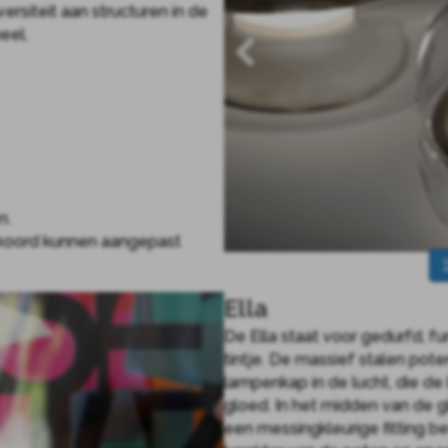
versiteit aan structuren in de
eel.
n.
n koord kunnen aangepast
Ella
De Ella staat voor gedurfd, f
tintje. De massief stalen po
lampenkap in de lucht, die de 
gloed. In het midden van de 
een messingkleurige fitting b