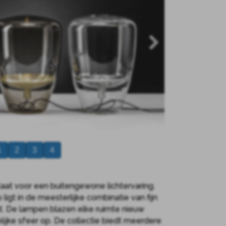
1
2
3
4
staat voor een buitengewone lichtervaring.
igt in de meesterlijke combinatie van fijn
. De lampen blazen elke ruimte nieuw
lijke sfeer op. De collectie biedt meerdere