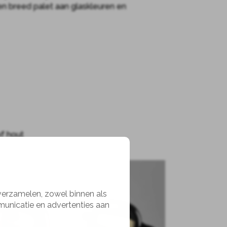
n breed palet aan glaskleuren en
f hout
en koord kunnen aangepast worden.
 verzamelen, zowel binnen als
municatie en advertenties aan