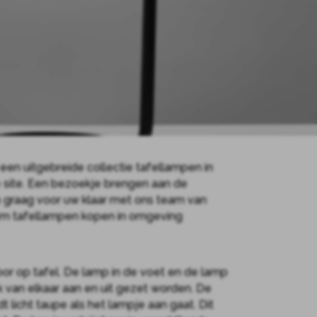
een uitgebreide collectie tafellampen in
e site. Een bezoekje brengen aan de
 graag voor uw klaar met ons team van
Kom tafellampen kopen in omgeving
or op tafel. De lamp in de voet en de lamp
k van elkaar aan en uit gezet worden. De
 licht taupe als het lampje aan gaat. Dit