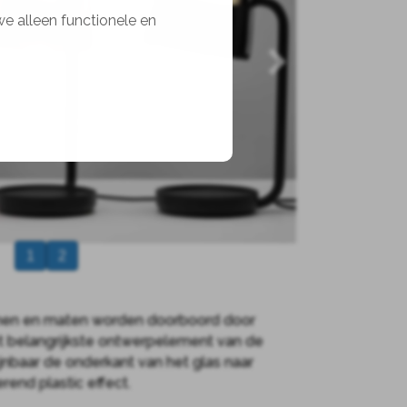
we alleen functionele en
1
2
rmen en maten worden doorboord door
et belangrijkste ontwerpelement van de
ijnbaar de onderkant van het glas naar
erend plastic effect.