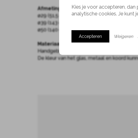
Kies je voor accepteren, dan 
Afmeting
analytische cookies. Je kunt 
ø29 (51,5 cm hoog)
ø39 (143 cm hoog)
ø50 (140 cm hoog)
Accepteren
Weigeren
Materiaal
Handgeblazen glas en metaal
De kleur van het glas, metaal en koord ku