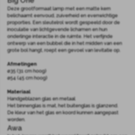
Big One
Deze grootformaat lamp met een matte kern
belichaamt eenvoud, zuiverheid en evenwichtige
proporties. Een sleutelrol wordt gespeeld door de
inoculatie van lichtgevende lichamen en hun
onderlinge interactie in de ruimte. Het verfijnde
ontwerp van een bubbel die in het midden van een
grote bol hangt, roept een gevoel van levitatie op.
Afmetingen
ø35 (31 cm hoog)
ø54 (45 cm hoog)
Materiaal
Handgeblazen glas en metaal
Het binnenglas is mat, het buitenglas is glanzend.
De kleur van het glas en koord kunnen aangepast
worden.
Awa