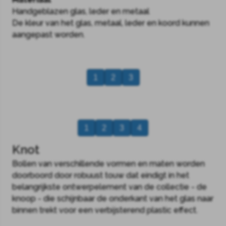
Handgeblazen glas, leder en metaal
De kleur van het glas, metaal, leder en koord kunnen
aangepast worden.
1
2
3
1
2
3
4
Knot
Bollen van verschillende vormen en maten worden
doorboord door robuust touw dat eindigt in het
belangrijkste ontwerpelement van de collectie - de
knoop - die schijnbaar de onderkant van het glas naar
binnen trekt voor een verbijsterend plastic effect.