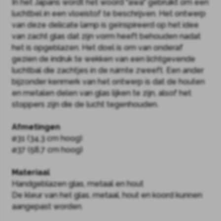
In het Japans wordt het woord "awa" gebruikt om een
luchtbel in een vloeistof te beschrijven. Het ontwerp
van deze delicate lamp is geïnspireerd op het idee
van zacht glas dat zijn vorm heeft behouden nadat
het is opgeblazen. Het doel is om van onderaf
gezien de indruk te wekken van een lichtgevende
luchtbal die zachtjes in de ruimte zweeft. Een ander
bijzonder kenmerk van het ontwerp is dat de houten
en metalen delen van glas lijken te zijn, alsof het
stoppers zijn die de lucht tegenhouden.
Afmetingen
ø31 (34,3 cm hoog)
ø37 (58,7 cm hoog)
Materiaal
Handgeblazen glas, metaal en hout
De kleur van het glas, metaal, hout en koord kunnen
aangepast worden.