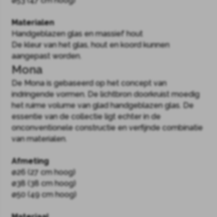
ø53 (47 cm hoog)
Materialen
Handgeblazen glas en massief hout
De kleur van het glas, hout en koord kunnen
aangepast worden.
Mona
De Mona is gebaseerd op het concept van
indringende vormen. De lichtbron doorkruist moedig
het ruime volume van glad handgeblazen glas. De
essentie van de collectie ligt echter in de
onconventionele constructie en verfijnde combinatie
van materialen.
Afmeting
ø26 (27 cm hoog)
ø38 (38 cm hoog)
ø50 (49 cm hoog)
Materiaal