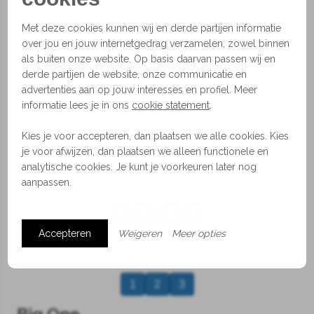
Afmetingen
Met deze cookies kunnen wij en derde partijen informatie
ø29,5 (26,5 cm hoog)
over jou en jouw internetgedrag verzamelen, zowel binnen
Eventueel ook beschikbaar als set van 3 of 5
als buiten onze website. Op basis daarvan passen wij en
pendels.
derde partijen de website, onze communicatie en
advertenties aan op jouw interesses en profiel. Meer
Materiaal
informatie lees je in ons
cookie statement
.
Handgeblazen glas en metaal
Kies je voor accepteren, dan plaatsen we alle cookies. Kies
De kleur van het glas en koord kunnen aangepast
je voor afwijzen, dan plaatsen we alleen functionele en
worden.
analytische cookies. Je kunt je voorkeuren later nog
aanpassen.
1
2
3
4
Accepteren
Weigeren
Meer opties
1
2
3