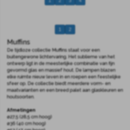
1
2
3
4
1
2
Muffins
De tijdloze collectie Muffins staat voor een
buitengewone lichtervaring. Het sublieme van het
ontwerp ligt in de meesterlijke combinatie van fijn
gevormd glas en massief hout. De lampen blazen
elke ruimte nieuw leven in en roepen een feestelijke
sfeer op. De collectie biedt meerdere vorm- en
maatvarianten en een breed palet aan glaskleuren en
houtsoorten.
Afmetingen
ø27,5 (28,5 cm hoog)
ø36 (40 cm hoog)