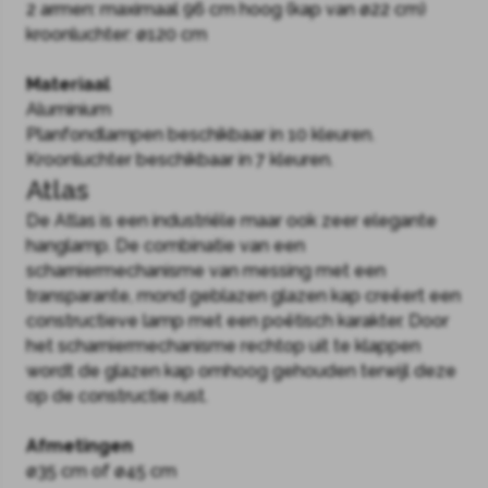
2 armen: maximaal 96 cm hoog (kap van ø22 cm)
kroonluchter: ø120 cm
Materiaal
Aluminium
Planfondlampen beschikbaar in 10 kleuren.
Kroonluchter beschikbaar in 7 kleuren.
Atlas
De Atlas is een industriële maar ook zeer elegante
hanglamp. De combinatie van een
scharniermechanisme van messing met een
transparante, mond geblazen glazen kap creëert een
constructieve lamp met een poëtisch karakter. Door
het scharniermechanisme rechtop uit te klappen
wordt de glazen kap omhoog gehouden terwijl deze
op de constructie rust.
Afmetingen
ø35 cm of ø45 cm