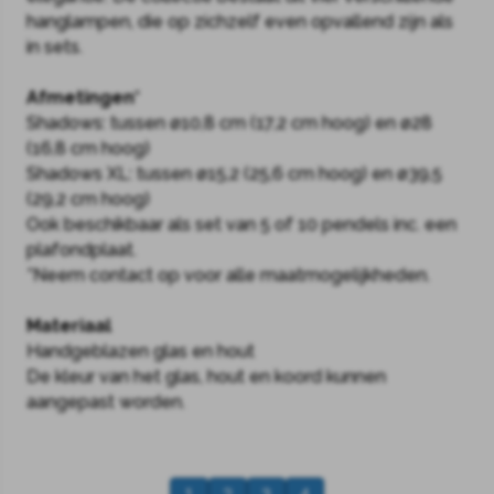
hanglampen, die op zichzelf even opvallend zijn als
in sets.
Afmetingen*
Shadows: tussen ø10,8 cm (17,2 cm hoog) en ø28
(16,8 cm hoog)
Shadows XL: tussen ø15,2 (25,6 cm hoog) en ø39,5
(29,2 cm hoog)
Ook beschikbaar als set van 5 of 10 pendels inc. een
plafondplaat.
*Neem contact op voor alle maatmogelijkheden.
Materiaal
Handgeblazen glas en hout
De kleur van het glas, hout en koord kunnen
aangepast worden.