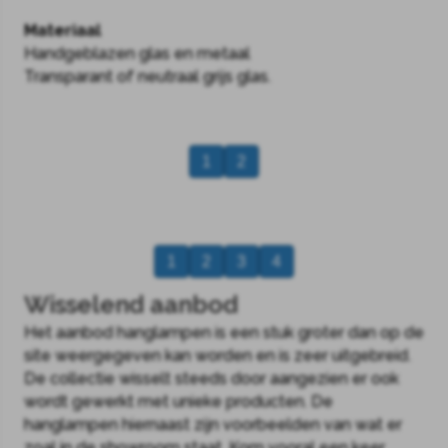
Materiaal
Handgeblazen glas en metaal
Transparant of neutraal grijs glas.
1
2
1
2
3
4
Wisselend aanbod
Het aanbod hanglampen is een stuk groter dan op de
site weergegeven kan worden en is zeer uitgebreid.
De collectie wisselt steeds door aangezien er ook
wordt gewerkt met unieke producten. De
hanglampen hiernaast zijn voorbeelden van wat er
zoal in de showroom staat. Kom vooral een keer