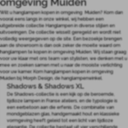
omgeving Muiden
Wilt u hanglampen kopen in omgeving Muiden? Kom dan
vooral eens langs in onze winkel, wij hebben een
uitgebreide collectie Hanglampen in diverse stijlen en
uitvoeringen. De collectie wisselt geregeld en wordt niet
volledig weergegeven op de site. Een bezoekje brengen
aan de showroom is dan ook zeker de moeite waard om
hanglampen te kopen in omgeving Muiden. Wij staan graag
voor uw klaar met ons team van stylisten, we denken met u
mee en zoeken samen met u naar de mooiste verlichting
voor uw kamer. Kom hanglampen kopen in omgeving
Muiden bij Morph Design, de hanglampenwinkel.
Shadows & Shadows XL
De Shadows-collectie is een kijk op de beroemde,
tijdloze lampen in Franse ateliers, en de typologie is
een eerbetoon aan die erfenis. De combinatie van
mondgeblazen glas, handgemaakt hout en klassieke
vormgeving heeft geleid tot een licht van tijdloze
elegantie. De collectie bestaat uit vier verschillende