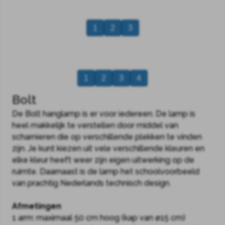
1
2
3
1
2
3
4
Bolt
De Bolt hanglamp is er voor iedereen. De lamp is
heel makkelijk te verstellen door middel van
scharnieren die op verschillende plekken te vinden
zijn. Je kunt kiezen uit vele verschillende kleuren en
elke kleur heeft weer zijn eigen uitwerking op de
ruimte. Daarnaast is de lamp het schoolvoorbeeld
van prachtig Nederlands technisch design.
Afmetingen
1 arm: maximaal 50 cm hoog (kap van ø15 cm)