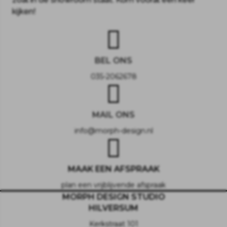
kijken!
BEL ONS
035-2062678
MAIL ONS
info@morph-design.nl
MAAK EEN AFSPRAAK
plan een vrijblijvende afspraak
MORPH DESIGN STUDIO
HILVERSUM
Kerkstraat 101