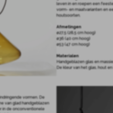
leven in en roepen een feeste
vorm- en maatvarianten en ee
houtsoorten.
Afmetingen
ø27,5 (28,5 cm hoog)
ø36 (40 cm hoog)
ø53 (47 cm hoog)
Materialen
Handgeblazen glas en massie
De kleur van het glas, hout 
indringende vormen. De
ume van glad handgeblazen
er in de onconventionele