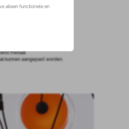
we alleen functionele en
 hoog)
perst metaal
aal kunnen aangepast worden.