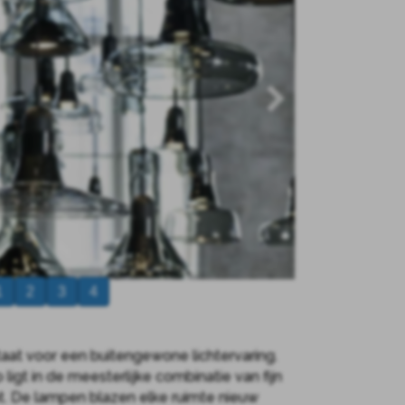
1
2
3
4
staat voor een buitengewone lichtervaring.
igt in de meesterlijke combinatie van fijn
. De lampen blazen elke ruimte nieuw