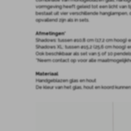
vormgeving heeft geleid tot een licht van ti
bestaat uit vier verschillende hanglampen, 
opvallend zijn als in sets.
Afmetingen*
Shadows: tussen ø10,8 cm (17,2 cm hoog) e
Shadows XL: tussen ø15,2 (25,6 cm hoog) e
Ook beschikbaar als set van 5 of 10 pendels
*Neem contact op voor alle maatmogelijk
Materiaal
Handgeblazen glas en hout
De kleur van het glas, hout en koord kunn