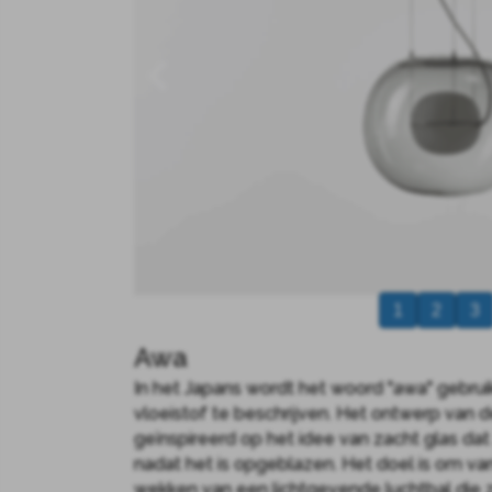
1
2
3
Awa
In het Japans wordt het woord "awa" gebrui
vloeistof te beschrijven. Het ontwerp van d
geïnspireerd op het idee van zacht glas da
nadat het is opgeblazen. Het doel is om va
wekken van een lichtgevende luchtbal die z