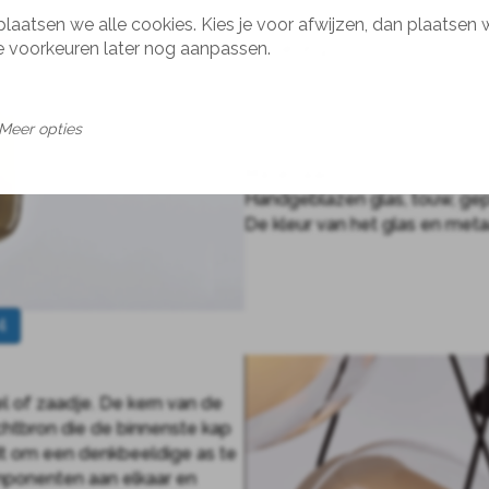
plaatsen we alle cookies. Kies je voor afwijzen, dan plaatsen 
je voorkeuren later nog aanpassen.
Afmeting
ø18 (28 of 29 cm hoog)
ø30 (30, 42, 46, 48 of 14,5 cm
ø50 (49 of 23,5 cm hoog)
Meer opties
Materiaal
Handgeblazen glas, touw, ge
De kleur van het glas en met
4
 of zaadje. De kern van de
chtbron die de binnenste kap
dt om een denkbeeldige as te
ponenten aan elkaar en