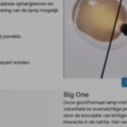
 dubbele ophangriemen en
onering van de lamp mogelijk.
 5 pendels.
gepast worden.
Big One
Deze grootformaat lamp met 
zuiverheid en evenwichtige pr
door de inoculatie van licht
interactie in de ruimte. Het v