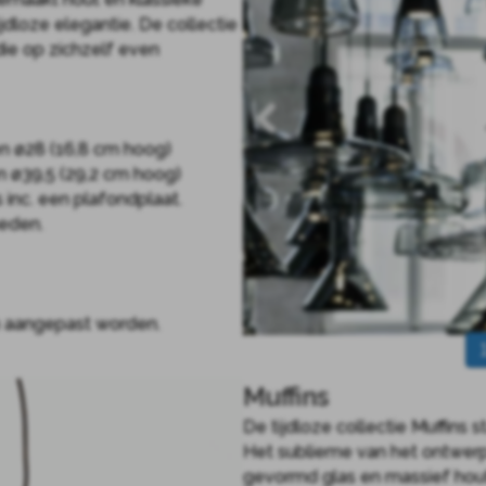
jdloze elegantie. De collectie
die op zichzelf even
n ø28 (16,8 cm hoog)
n ø39,5 (29,2 cm hoog)
 inc. een plafondplaat.
heden.
en aangepast worden.
Muffins
De tijdloze collectie Muffins 
Het sublieme van het ontwerp l
gevormd glas en massief hout