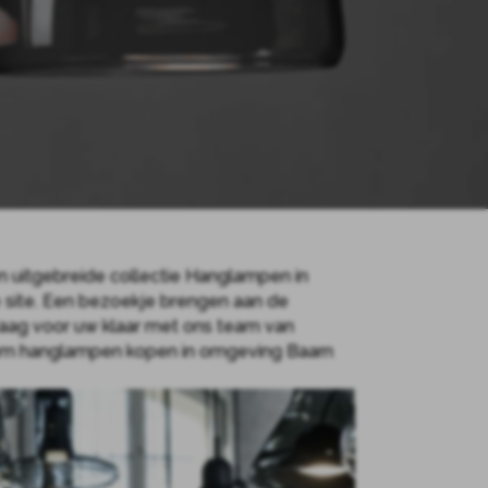
n uitgebreide collectie Hanglampen in
e site. Een bezoekje brengen aan de
aag voor uw klaar met ons team van
Kom hanglampen kopen in omgeving Baarn