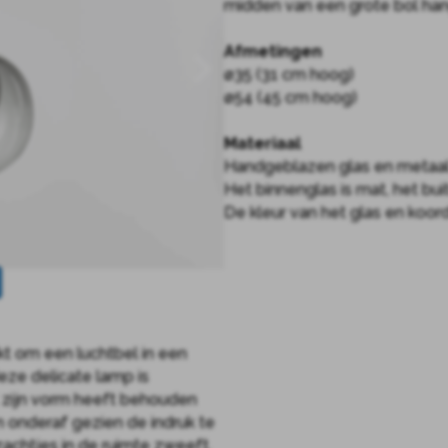
midden van een grote bol hang
Afmetingen
ø35 (31 cm hoog)
ø54 (45 cm hoog)
Materiaal
Handgeblazen glas en metaa
Het binnenglas is mat, het bui
De kleur van het glas en koo
kt om een luchtbel in een
eze delicate lamp is
t zijn vorm heeft behouden
n onderaf gezien de indruk te
achtjes in de ruimte zweeft.