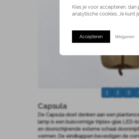
Kies je voor accepteren, dan 
analytische cookies. Je kunt 
Accepteren
Weigeren
1
2
3
Capsula
De Capsula doet denken aan een plantencel
lamp is een buisvormige triplex-glas LED-li
en doorschijnende externe schaal doorsnij
vormen. De eindkappen bevestigen de com