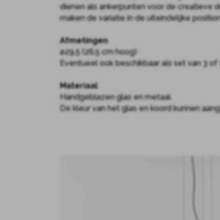
dienen als ankerpunten voor de creatieve
maken de variatie in de uiteindelijke positi
Afmetingen
ø29,5 (26,5 cm hoog)
Eventueel ook beschikbaar als set van 3 of
Materiaal
Handgeblazen glas en metaal
De kleur van het glas en koord kunnen aan