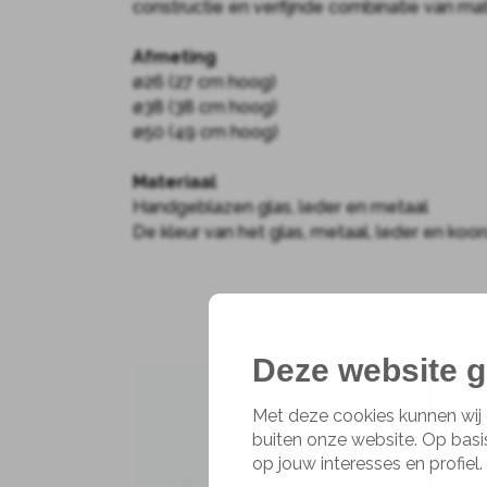
constructie en verfijnde combinatie van mat
Afmeting
ø26 (27 cm hoog)
ø38 (38 cm hoog)
ø50 (49 cm hoog)
Materiaal
Handgeblazen glas, leder en metaal
De kleur van het glas, metaal, leder en ko
Deze website g
Met deze cookies kunnen wij 
buiten onze website. Op basi
op jouw interesses en profiel.