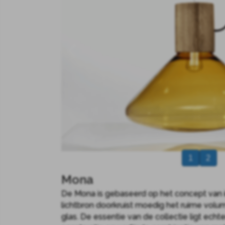
1
2
Mona
De Mona is gebaseerd op het concept van 
lichtbron doorkruist moedig het ruime vol
glas. De essentie van de collectie ligt echt