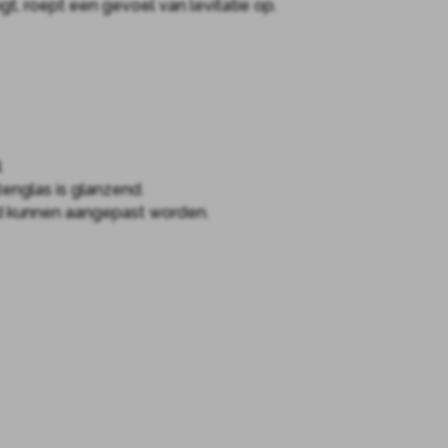
t, roept een gevoel van levitatie op.
l
tenglas is glanzend.
rd kunnen aangepast worden.