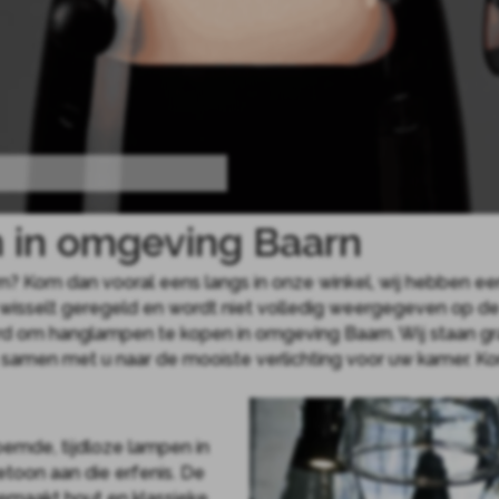
in omgeving Baarn
? Kom dan vooral eens langs in onze winkel, wij hebben ee
tie wisselt geregeld en wordt niet volledig weergegeven op d
d om hanglampen te kopen in omgeving Baarn. Wij staan gr
 samen met u naar de mooiste verlichting voor uw kamer. 
oemde, tijdloze lampen in
etoon aan die erfenis. De
maakt hout en klassieke