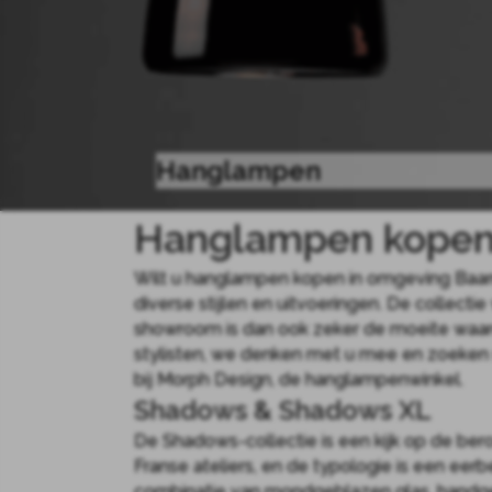
Hanglampen
Hanglampen kopen 
Wilt u hanglampen kopen in omgeving Baarn
diverse stijlen en uitvoeringen. De collec
showroom is dan ook zeker de moeite waar
stylisten, we denken met u mee en zoeken
bij Morph Design, de hanglampenwinkel.
Shadows & Shadows XL
De Shadows-collectie is een kijk op de ber
Franse ateliers, en de typologie is een eerb
combinatie van mondgeblazen glas, handge