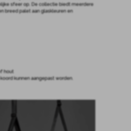
lijke sfeer op. De collectie biedt meerdere
n breed palet aan glaskleuren en
f hout
en koord kunnen aangepast worden.