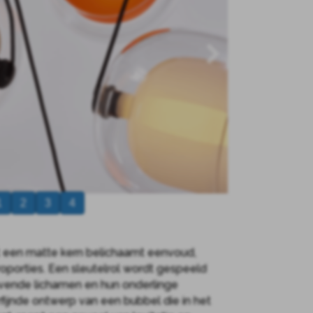
1
2
3
4
een matte kern belichaamt eenvoud,
oporties. Een sleutelrol wordt gespeeld
gevende lichamen en hun onderlinge
erfijnde ontwerp van een bubbel die in het