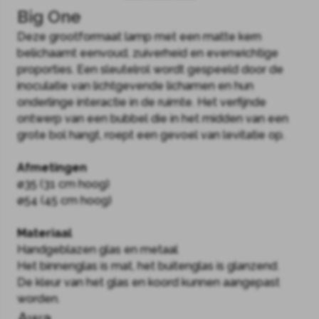
Big One
Deze grootformaat lamp met een matte kern
belichaamt eenvoud, zuiverheid en evenwichtige
proporties. Een sleutelrol wordt gespeeld door de
inoculatie van lichtgevende lichamen en hun
onderlinge interactie in de ruimte. Het verfijnde
ontwerp van een bubbel die in het midden van een
grote bol hangt, roept een gevoel van levitatie op.
Afmetingen
ø35 (31 cm hoog)
ø54 (45 cm hoog)
Materiaal
Handgeblazen glas en metaal
Het binnenglas is mat, het buitenglas is glanzend.
De kleur van het glas en koord kunnen aangepast
worden.
Awa