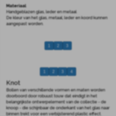
Materiaal
Handgeblazen glas, leder en metaal
De kleur van het glas, metaal, leder en koord kunnen
aangepast worden.
1
2
3
1
2
3
4
Knot
Bollen van verschillende vormen en maten worden
doorboord door robuust touw dat eindigt in het
belangrijkste ontwerpelement van de collectie - de
knoop - die schijnbaar de onderkant van het glas naar
binnen trekt voor een verbijsterend plastic effect.