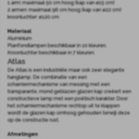
1 arm: maximaal 50 cm hoog (kap van ø15 cm)
2 armen: maximaal 96 cm hoog (kap van ø22 cm)
kroonluchter: ø120 cm
Materiaal
Aluminium
Planfondlampen beschikbaar in 10 kleuren.
Kroonluchter beschikbaar in 7 kleuren.
Atlas
De Atlas is een industriële maar ook zeer elegante
hanglamp. De combinatie van een
scharniermechanisme van messing met een
transparante, mond geblazen glazen kap creëert een
constructieve lamp met een poëtisch karakter. Door
het scharniermechanisme rechtop uit te klappen
wordt de glazen kap omhoog gehouden terwijl deze
op de constructie rust.
Afmetingen