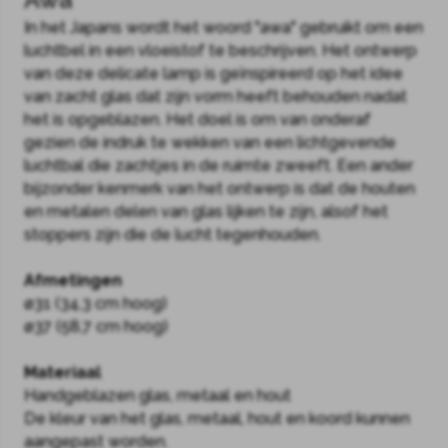
In het Japans wordt het woord "awa" gebruikt om een
luchtbel in een vloeistof te beschrijven. Het ontwerp
van deze delicate lamp is geïnspireerd op het idee
van zacht glas dat zijn vorm heeft behouden nadat
het is opgeblazen. Het doel is om van onderaf
gezien de indruk te wekken van een lichtgevende
luchtbal die zachtjes in de ruimte zweeft. Een ander
bijzonder kenmerk van het ontwerp is dat de houten
en metalen delen van glas lijken te zijn, alsof het
stoppers zijn die de lucht tegenhouden.
Afmetingen
ø31 (34,3 cm hoog)
ø37 (58,7 cm hoog)
Materiaal
Handgeblazen glas, metaal en hout
De kleur van het glas, metaal, hout en koord kunnen
aangepast worden.