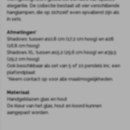
elegantie. De collectie bestaat uit vier verschillende
hanglampen, die op zichzelf even opvallend zijn als
in sets.
Afmetingen*
Shadows: tussen ø10,8 cm (17,2 cm hoog) en ø28
(16,8 cm hoog)
Shadows XL: tussen ø15,2 (25,6 cm hoog) en ø39,5
(29,2 cm hoog)
Ook beschikbaar als set van 5 of 10 pendels inc. een
plafondplaat.
*Neem contact op voor alle maatmogelijkheden.
Materiaal
Handgeblazen glas en hout
De kleur van het glas, hout en koord kunnen
aangepast worden.