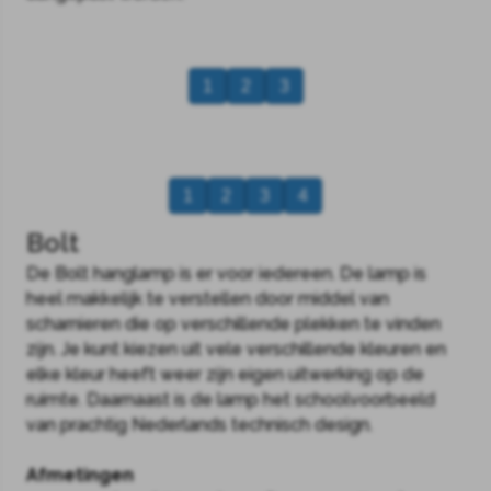
1
2
3
1
2
3
4
Bolt
De Bolt hanglamp is er voor iedereen. De lamp is
heel makkelijk te verstellen door middel van
scharnieren die op verschillende plekken te vinden
zijn. Je kunt kiezen uit vele verschillende kleuren en
elke kleur heeft weer zijn eigen uitwerking op de
ruimte. Daarnaast is de lamp het schoolvoorbeeld
van prachtig Nederlands technisch design.
Afmetingen