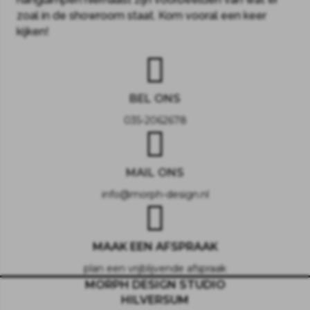
zoal in de showroom staat. Kom vooral een keer
kijken!
BEL ONS
035-2062678
MAIL ONS
info@morph-design.nl
MAAK EEN AFSPRAAK
plan een vrijblijvende afspraak
MORPH DESIGN STUDIO
HILVERSUM