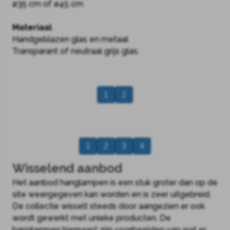
ø35 cm of ø45 cm
Materiaal
Handgeblazen glas en metaal
Transparant of neutraal grijs glas.
1
2
1
2
3
4
Wisselend aanbod
Het aanbod hanglampen is een stuk groter dan op de
site weergegeven kan worden en is zeer uitgebreid.
De collectie wisselt steeds door aangezien er ook
wordt gewerkt met unieke producten. De
hanglampen hiernaast zijn voorbeelden van wat er