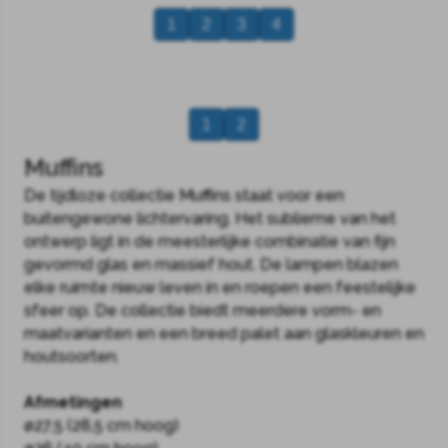
1
2
3
4
1
2
Muffins
De tijdloze collectie Muffins staat voor een
buitengewone lichtervaring. Het sublieme van het
ontwerp ligt in de meesterlijke combinatie van fijn
gevormd glas en massief hout. De lampen blazen
elke ruimte nieuw leven in en roepen een feestelijke
sfeer op. De collectie biedt meerdere vorm- en
maatvarianten en een breed palet aan glaskleuren en
houtsoorten.
Afmetingen
ø27,5 (28,5 cm hoog)