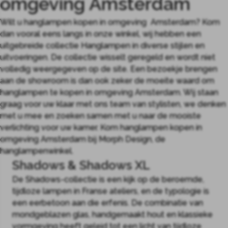
omgeving Amsterdam
Wilt u hanglampen kopen in omgeving Amsterdam? Kom
dan vooral eens langs in onze winkel, wij hebben een
uitgebreide collectie Hanglampen in diverse stijlen en
uitvoeringen. De collectie wisselt geregeld en wordt niet
volledig weergegeven op de site. Een bezoekje brengen
aan de showroom is dan ook zeker de moeite waard om
hanglampen te kopen in omgeving Amsterdam. Wij staan
graag voor uw klaar met ons team van stylisten, we denken
met u mee en zoeken samen met u naar de mooiste
verlichting voor uw kamer. Kom hanglampen kopen in
omgeving Amsterdam bij Morph Design, de
hanglampenwinkel.
Shadows & Shadows XL
De Shadows-collectie is een kijk op de beroemde,
tijdloze lampen in Franse ateliers, en de typologie is
een eerbetoon aan die erfenis. De combinatie van
mondgeblazen glas, handgemaakt hout en klassieke
vormgeving heeft geleid tot een licht van tijdloze