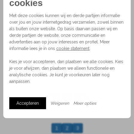
cookies
uiteindelijke positionering van de lamp mogelijk.
Met deze cookies kunnen wij en derde partijen informatie
Afmetingen
over jou en jouw internetgedrag verzamelen, zowel binnen
ø29,5 (26,5 cm hoog)
als buiten onze website. Op basis daarvan passen wij en
Eventueel ook beschikbaar als set van 3 of 5
derde partijen de website, onze communicatie en
pendels.
advertenties aan op jouw interesses en profiel. Meer
informatie lees je in ons
cookie statement
.
Materiaal
Handgeblazen glas en metaal
Kies je voor accepteren, dan plaatsen we alle cookies. Kies
De kleur van het glas en koord kunnen aangepast
je voor afwijzen, dan plaatsen we alleen functionele en
worden.
analytische cookies. Je kunt je voorkeuren later nog
aanpassen.
1
2
3
4
Accepteren
Weigeren
Meer opties
1
2
3