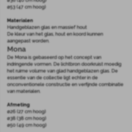
ø36 (40 cm hoog)
ø53 (47 cm hoog)
Materialen
Handgeblazen glas en massief hout
De kleur van het glas, hout en koord kunnen
aangepast worden.
Mona
De Mona is gebaseerd op het concept van
indringende vormen. De lichtbron doorkruist moedig
het ruime volume van glad handgeblazen glas. De
essentie van de collectie ligt echter in de
onconventionele constructie en verfijnde combinatie
van materialen.
Afmeting
ø26 (27 cm hoog)
ø38 (38 cm hoog)
ø50 (49 cm hoog)