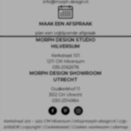
info@morph-design.nl
MAAK EEN AFSPRAAK
plan een vrijblijvende afspraak
MORPH DESIGN STUDIO
HILVERSUM
Kerkstraat 101
1211 CM Hilversum
035-2062678
MORPH DESIGN SHOWROOM
UTRECHT
Oudkerkhof 11
3512 GH Utrecht
030-2314984
Kerkstraat 101 – 1211 CM Hilversum | info@morph-design.nl | 035-
2062678 | copyright |
Cookiebeleid
|
Cookies voorkeuren
|
sitemap